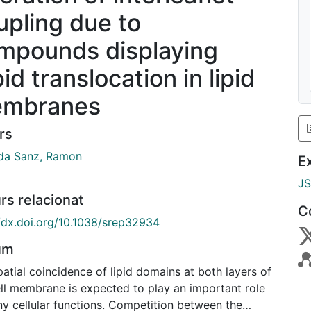
upling due to
mpounds displaying
id translocation in lipid
mbranes
rs
da Sanz, Ramon
E
J
rs relacionat
C
//dx.doi.org/10.1038/srep32934
um
atial coincidence of lipid domains at both layers of
ell membrane is expected to play an important role
ny cellular functions. Competition between the