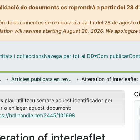
alidació de documents es reprendrà a partir del 28 d
ción de documentos se reanudará a partir del 28 de agosto 
ation will resume starting August 28, 2026. We apologize 
tats i col·leccions
Navega per tot el DD
Com publicar
Cont
ímica Física
Articles publicats en revistes (Ciència dels Materials i Química Física)
Alterat
Ci
us plau utilitzeu sempre aquest identificador per
ar o enllaçar aquest document:
ps://hdl.handle.net/2445/101698
eration of interleaflet