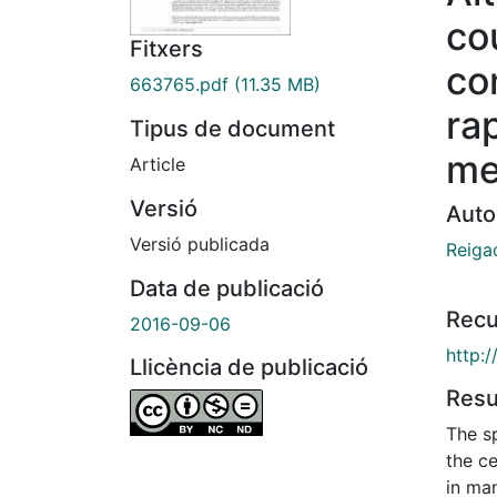
co
Fitxers
co
663765.pdf
(11.35 MB)
rap
Tipus de document
me
Article
Versió
Auto
Versió publicada
Reiga
Data de publicació
Recu
2016-09-06
http:
Llicència de publicació
Res
The sp
the c
in ma