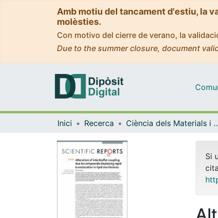
Amb motiu del tancament d'estiu, la v
molèsties.
Con motivo del cierre de verano, la valida
Due to the summer closure, document valid
Comuni
Inici
Recerca
Ciència dels Materials i Qu
Si 
cit
htt
Alt