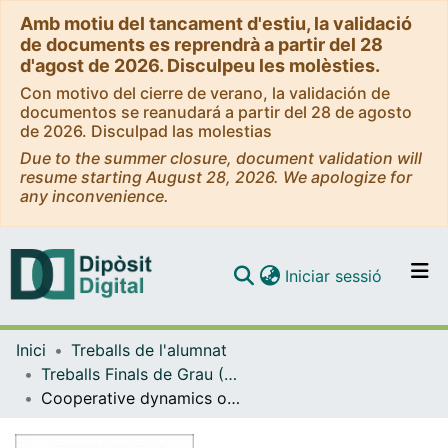
Amb motiu del tancament d'estiu, la validació
de documents es reprendrà a partir del 28
d'agost de 2026. Disculpeu les molèsties.
Con motivo del cierre de verano, la validación de
documentos se reanudará a partir del 28 de agosto
de 2026. Disculpad las molestias
Due to the summer closure, document validation will
resume starting August 28, 2026. We apologize for
any inconvenience.
(current)
Iniciar sessió
Comunitats i col·leccions
Inici
Treballs de l'alumnat
Navega per tot el DD
Treballs Finals de Grau (TFG) - Física
Com publicar
Cooperative dynamics of active heterogeneous systems
Contacte