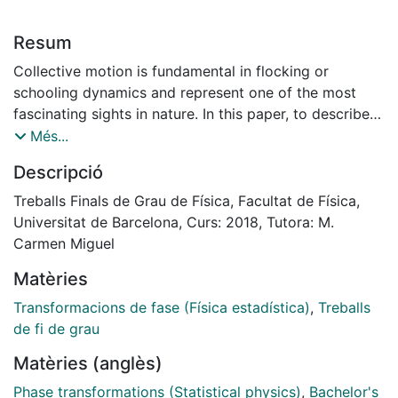
Resum
Collective motion is fundamental in flocking or
schooling dynamics and represent one of the most
fascinating sights in nature. In this paper, to describe
collective motion, we use one of the most
Més...
representative models called the Vicsek Model. The
Descripció
main features of this model is a noise-driven phase
transition between ordered and disordered phase and
Treballs Finals de Grau de Física, Facultat de Física,
its mathematical and computational simplicity. We
Universitat de Barcelona, Curs: 2018, Tutora: M.
reproduce its basic results and continue our work
Carmen Miguel
adding a leader to study how leadership affects its
Matèries
dynamics, showing that this new ingredient breaks the
phase transition.
Transformacions de fase (Física estadística)
,
Treballs
de fi de grau
Matèries (anglès)
Phase transformations (Statistical physics)
,
Bachelor's