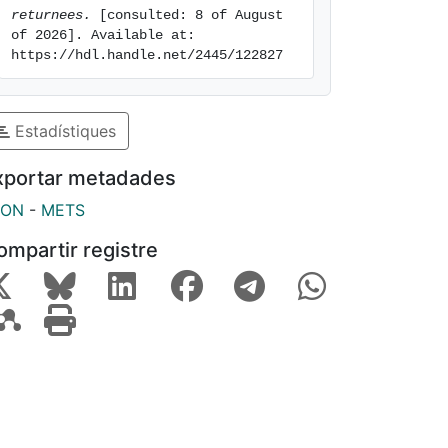
returnees.
 [consulted: 8 of August 
of 2026]. Available at: 
https://hdl.handle.net/2445/122827
Estadístiques
xportar metadades
SON
-
METS
ompartir registre