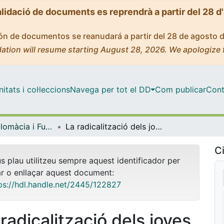
alidació de documents es reprendrà a partir del 28 d
ción de documentos se reanudará a partir del 28 de agosto 
ation will resume starting August 28, 2026. We apologize 
tats i col·leccions
Navega per tot el DD
Com publicar
Cont
Màster - Diplomàcia i Funció Pública Internacional
La radicalització dels joves per l'Estat Islàmic i el fenomen dels returnees
Ci
us plau utilitzeu sempre aquest identificador per
ar o enllaçar aquest document:
ps://hdl.handle.net/2445/122827
radicalització dels joves