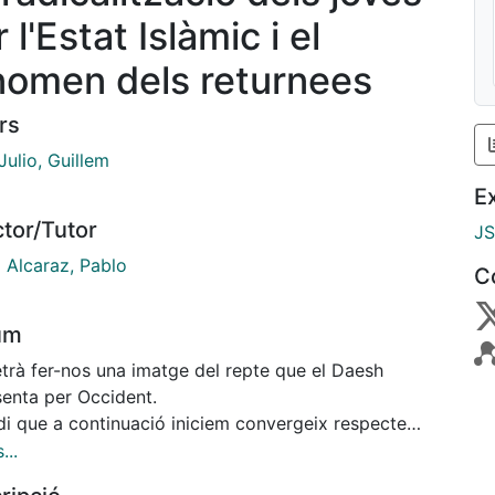
 l'Estat Islàmic i el
nomen dels returnees
rs
ulio, Guillem
E
ctor/Tutor
J
 Alcaraz, Pablo
C
um
trà fer-nos una imatge del repte que el Daesh
senta per Occident.
di que a continuació iniciem convergeix respecte
mes principals, la
...
lització i el fenomen dels returnees. En aquest