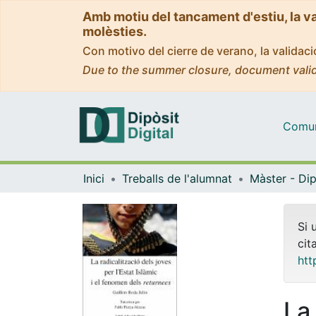
Amb motiu del tancament d'estiu, la v
molèsties.
Con motivo del cierre de verano, la valida
Due to the summer closure, document valid
Comuni
Inici
Treballs de l'alumnat
Si 
cit
htt
La 