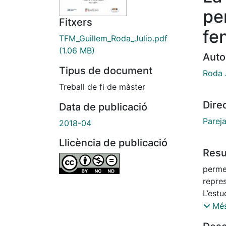
per
Fitxers
fe
TFM_Guillem_Roda_Julio.pdf
(1.06 MB)
Auto
Tipus de document
Roda J
Treball de fi de màster
Dire
Data de publicació
Pareja
2018-04
Llicència de publicació
Res
perme
repre
L’estu
dos te
Més
radica