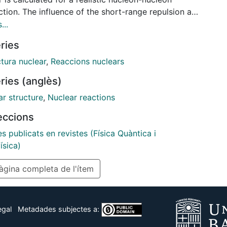
ction. The influence of the short-range repulsion and
ensor component of the nuclear force on the spectral
...
ions is to move approximately 13% of the total
ries
th for all single-particle states beyond 100 MeV into
rticle domain. This result is related to the
tura nuclear
,
Reaccions nuclears
antly observed quenching phenomena in nuclei
ries (anglès)
 include the reduction of spectroscopic factors
ed in (e,ep) reactions and the missing strength in
ar structure
,
Nuclear reactions
nergy response functions.
leccions
es publicats en revistes (Física Quàntica i
ísica)
gina completa de l'ítem
egal
Metadades subjectes a: