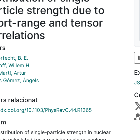
rticle strength due to
ort-range and tensor
rrelations
rs
fecht, B. E.
ff, Willem H.
E
Martí, Artur
 Gómez, Àngels
J
C
rs relacionat
//dx.doi.org/10.1103/PhysRevC.44.R1265
um
stribution of single-particle strength in nuclear
 is calculated for a realistic nucleon-nucleon