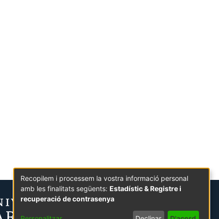
Recopilem i processem la vostra informació personal
amb les finalitats següents:
Estadístic & Registre i
recuperació de contrasenya
Personalitzar
Declinar
D'acord