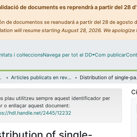
alidació de documents es reprendrà a partir del 28 d
ción de documentos se reanudará a partir del 28 de agosto 
ation will resume starting August 28, 2026. We apologize 
tats i col·leccions
Navega per tot el DD
Com publicar
Cont
trofísica
Articles publicats en revistes (Física Quàntica i Astrofísica)
Distribution of sin
Ci
us plau utilitzeu sempre aquest identificador per
ar o enllaçar aquest document:
ps://hdl.handle.net/2445/12232
tribution of single-