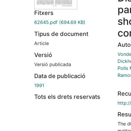
pa
Fitxers
sh
62645.pdf
(694.69 KB)
co
Tipus de document
Article
Auto
Vonder
Versió
Dickho
Versió publicada
Polls 
Ramos
Data de publicació
1991
Recu
Tots els drets reservats
http:
Res
The di
matter