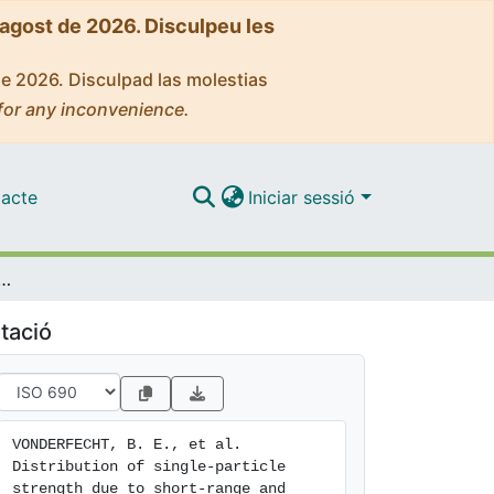
'agost de 2026. Disculpeu les
de 2026. Disculpad las molestias
for any inconvenience.
acte
Iniciar sessió
gle-particle strength due to short-range and tensor correlations
tació
VONDERFECHT, B. E., et al. 
Distribution of single-particle 
strength due to short-range and 