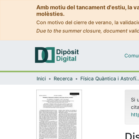
Amb motiu del tancament d'estiu, la v
molèsties.
Con motivo del cierre de verano, la valida
Due to the summer closure, document valid
Comuni
Inici
Recerca
Física Quàntica i As
Si 
cit
htt
Dis