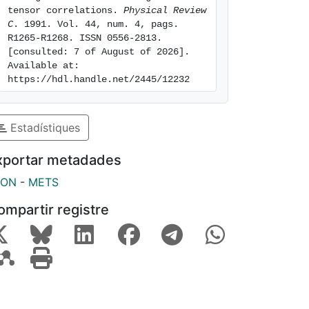
tensor correlations. 
Physical Review 
C
. 1991. Vol. 44, num. 4, pags. 
R1265-R1268. ISSN 0556-2813. 
[consulted: 7 of August of 2026]. 
Available at: 
https://hdl.handle.net/2445/12232
Estadístiques
xportar metadades
SON
-
METS
ompartir registre