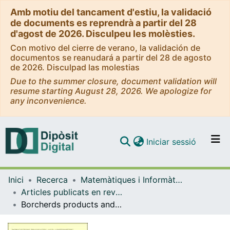
Amb motiu del tancament d'estiu, la validació
de documents es reprendrà a partir del 28
d'agost de 2026. Disculpeu les molèsties.
Con motivo del cierre de verano, la validación de
documentos se reanudará a partir del 28 de agosto
de 2026. Disculpad las molestias
Due to the summer closure, document validation will
resume starting August 28, 2026. We apologize for
any inconvenience.
(current)
Iniciar sessió
Comunitats i col·leccions
Inici
Recerca
Matemàtiques i Informàtica
Navega per tot el DD
Articles publicats en revistes (Matemàtiques i Informàtica)
Com publicar
Borcherds products and arithmetic intersection theory on Hilbert modular surfaces
Contacte