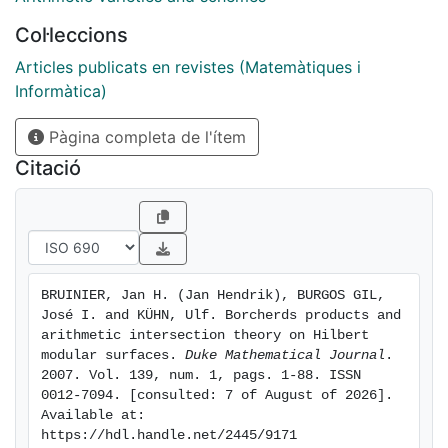
Col·leccions
Articles publicats en revistes (Matemàtiques i
Informàtica)
Pàgina completa de l'ítem
Citació
BRUINIER, Jan H. (Jan Hendrik), BURGOS GIL, 
José I. and KÜHN, Ulf. Borcherds products and 
arithmetic intersection theory on Hilbert 
modular surfaces. 
Duke Mathematical Journal
. 
2007. Vol. 139, num. 1, pags. 1-88. ISSN 
0012-7094. [consulted: 7 of August of 2026]. 
Available at: 
https://hdl.handle.net/2445/9171