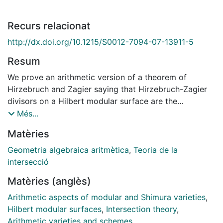
Recurs relacionat
http://dx.doi.org/10.1215/S0012-7094-07-13911-5
Resum
We prove an arithmetic version of a theorem of
Hirzebruch and Zagier saying that Hirzebruch-Zagier
divisors on a Hilbert modular surface are the
coefficients of an elliptic modular form of weight 2.
Més...
Moreover, we determine the arithmetic selfintersection
Matèries
number of the line bundle of modular forms equipped
with its Petersson metric on a regular model of a
Geometria algebraica aritmètica
,
Teoria de la
Hilbert modular surface, and we study Faltings heights
intersecció
of arithmetic Hirzebruch-Zagier divisors.
Matèries (anglès)
Arithmetic aspects of modular and Shimura varieties
,
Hilbert modular surfaces
,
Intersection theory
,
Arithmetic varieties and schemes