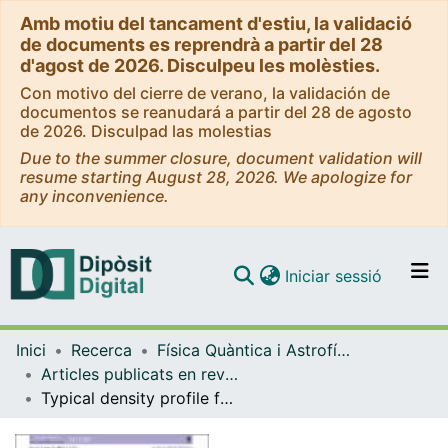
Amb motiu del tancament d'estiu, la validació
de documents es reprendrà a partir del 28
d'agost de 2026. Disculpeu les molèsties.
Con motivo del cierre de verano, la validación de
documentos se reanudará a partir del 28 de agosto
de 2026. Disculpad las molestias
Due to the summer closure, document validation will
resume starting August 28, 2026. We apologize for
any inconvenience.
(current)
Iniciar sessió
Comunitats i col·leccions
Inici
Recerca
Física Quàntica i Astrofísica
Navega per tot el DD
Articles publicats en revistes (Física Quàntica i Astrofísica)
Com publicar
Typical density profile for warm dark matter haloes
Contacte