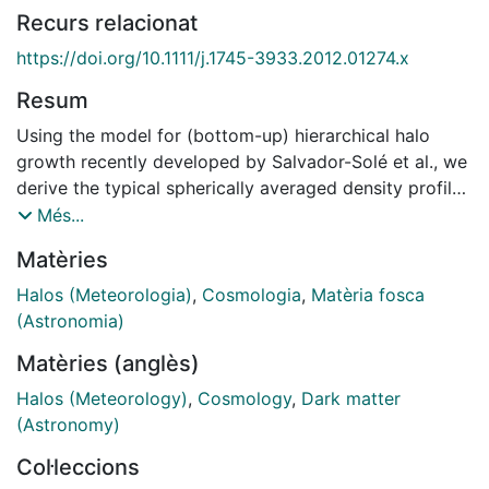
Recurs relacionat
https://doi.org/10.1111/j.1745-3933.2012.01274.x
Resum
Using the model for (bottom-up) hierarchical halo
growth recently developed by Salvador-Solé et al., we
derive the typical spherically averaged density profile
for haloes with several relevant masses in the
Més...
concordant warm dark matter (ΛWDM) cosmology
Matèries
with non-thermal sterile neutrinos of two different
masses. The predicted density profiles become flat at
Halos (Meteorologia)
,
Cosmologia
,
Matèria fosca
small radii, as expected from the effects of the
(Astronomia)
spectrum cut-off. The core cannot be resolved,
Matèries (anglès)
however, because the non-null particle velocity yields
the fragmentation of minimum mass protohaloes in
Halos (Meteorology)
,
Cosmology
,
Dark matter
small nodes, which invalidates the model at the
(Astronomy)
corresponding radii.
Col·leccions