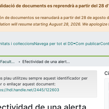
alidació de documents es reprendrà a partir del 28 d
ción de documentos se reanudará a partir del 28 de agosto 
ation will resume starting August 28, 2026. We apologize 
tats i col·leccions
Navega per tot el DD
Com publicar
Cont
Tesis Doctorals - Facultat - Medicina
Efectividad de una alerta en la historia clínica informatizada de atención primaria para aumentar la participación en un programa poblacional de cribado de cáncer colorrectal
Ci
us plau utilitzeu sempre aquest identificador per
ar o enllaçar aquest document:
ps://hdl.handle.net/2445/122603
ectividad de una alerta