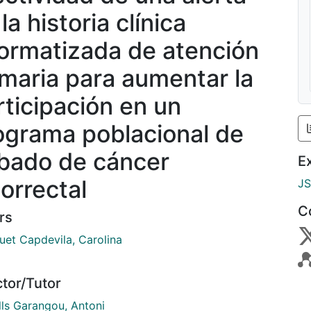
la historia clínica
formatizada de atención
imaria para aumentar la
rticipación en un
ograma poblacional de
ibado de cáncer
E
lorrectal
J
C
rs
uet Capdevila, Carolina
ctor/Tutor
lls Garangou, Antoni