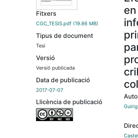
en 
Fitxers
in
CGC_TESIS.pdf
(19.86 MB)
pr
Tipus de document
pa
Tesi
pr
Versió
Versió publicada
cr
Data de publicació
co
2017-07-07
Auto
Llicència de publicació
Guirig
Dire
Caste