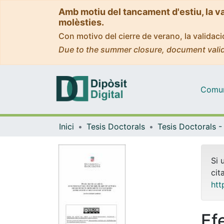
Amb motiu del tancament d'estiu, la v
molèsties.
Con motivo del cierre de verano, la valida
Due to the summer closure, document valid
Comuni
Inici
Tesis Doctorals
Si 
cit
htt
Ef