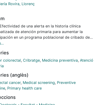
ería Rovira, Llorenç
um
matizada de atención primaria para aumentar la
cipación en un programa poblacional de cribado de
r de colorrectal
...
ries
EDENTES: A pesar de la evidencia científica de la
vidad del cribado de cáncer colorrectal en reducir la
r colorectal
,
Cribratge
,
Medicina preventiva
,
Atenció
ncia y mortalidad por este cáncer, las tasas de
ria
cipación no alcanzan los objetivos recomendados en
ries (anglès)
yoría de países europeos. La introducción de
atorios en la historia clínica informatizada se asocia
ectal cancer
,
Medical screening
,
Preventive
ras en la práctica de actividades preventivas
ine
,
Primary health care
endo el cribado del cáncer, aunque existe
leccions
versia en el contexto del cáncer colorrectal.
Doctorals - Facultat - Medicina