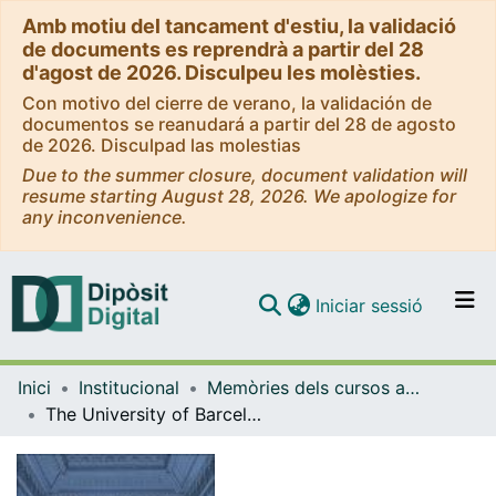
Amb motiu del tancament d'estiu, la validació
de documents es reprendrà a partir del 28
d'agost de 2026. Disculpeu les molèsties.
Con motivo del cierre de verano, la validación de
documentos se reanudará a partir del 28 de agosto
de 2026. Disculpad las molestias
Due to the summer closure, document validation will
resume starting August 28, 2026. We apologize for
any inconvenience.
(current)
Iniciar sessió
Comunitats i col·leccions
Inici
Institucional
Memòries dels cursos acadèmics - Universitat de Barcelona
Navega per tot el DD
The University of Barcelona in figures (2023)
Com publicar
Contacte