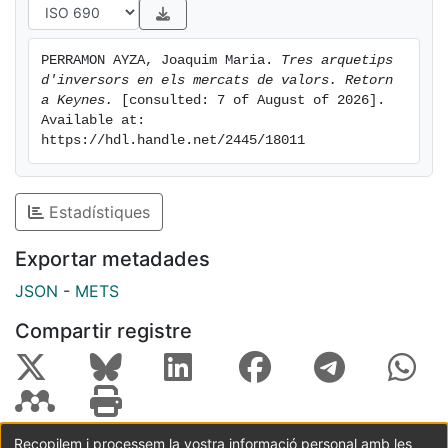
PERRAMON AYZA, Joaquim Maria. 
Tres arquetips 
d'inversors en els mercats de valors. Retorn 
a Keynes.
 [consulted: 7 of August of 2026]. 
Available at: 
https://hdl.handle.net/2445/18011
Estadístiques
Exportar metadades
JSON
-
METS
Compartir registre
Recopilem i processem la vostra informació personal amb les