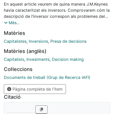
En aquest article veurem de quina manera J.M.Keynes
havia caracteritzat els inversors. Comprovarem cóm la
descripció de l’inversor correspon als problemes del
mercat de valors descrits per John Maynard Keynes,
Més...
que a més de ser un gran teòric de
Matèries
l’economia, fou un analista d’inversions, continuen
plenament vigents avui en dia.
Capitalistes
,
Inversions
,
Presa de decisions
En la obra de Keynes es poden contemplar tres
Matèries (anglès)
arquetips d’inversors: l’inversor
motivat per l’optimització del risc, l'empresari, i
Capitalists
,
Investments
,
Decision making
l’especulador intuïtiu. Aquestes
Col·leccions
modalitats d’inversió es troben presents en el mercat
de valors i es poden analitzar i
Documents de treball (Grup de Recerca IAFI)
sistematitzar teòricament.
Pàgina completa de l'ítem
El predomini d’aquestes modalitats d’inversió varia
segons les èpoques. La
Citació
bombolla financera és un exemple de predomini de
l’inversor irracional i especulatiu.