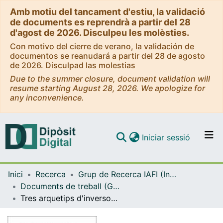
Amb motiu del tancament d'estiu, la validació
de documents es reprendrà a partir del 28
d'agost de 2026. Disculpeu les molèsties.
Con motivo del cierre de verano, la validación de
documentos se reanudará a partir del 28 de agosto
de 2026. Disculpad las molestias
Due to the summer closure, document validation will
resume starting August 28, 2026. We apologize for
any inconvenience.
(current)
Iniciar sessió
Comunitats i col·leccions
Inici
Recerca
Grup de Recerca IAFI (Investigació en Anàlisi Financera i de la Incertesa)
Navega per tot el DD
Documents de treball (Grup de Recerca IAFI)
Com publicar
Tres arquetips d'inversors en els mercats de valors. Retorn a Keynes
Contacte