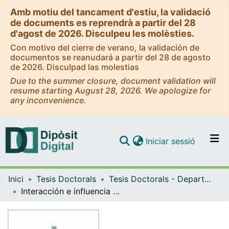
Amb motiu del tancament d'estiu, la validació
de documents es reprendrà a partir del 28
d'agost de 2026. Disculpeu les molèsties.
Con motivo del cierre de verano, la validación de
documentos se reanudará a partir del 28 de agosto
de 2026. Disculpad las molestias
Due to the summer closure, document validation will
resume starting August 28, 2026. We apologize for
any inconvenience.
(current)
Iniciar sessió
Comunitats i col·leccions
Inici
Tesis Doctorals
Tesis Doctorals - Departament - Psicologia Evolutiva i de l'Educació
Navega per tot el DD
Interacción e influencia educativa: aprendizaje de un procesador de textos
Com publicar
Contacte