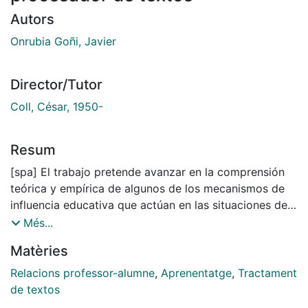
Autors
Onrubia Goñi, Javier
Director/Tutor
Coll, César, 1950-
Resum
[spa] El trabajo pretende avanzar en la comprensión
teórica y empírica de algunos de los mecanismos de
influencia educativa que actúan en las situaciones de
aula; es decir, de algunos de los procesos psicológicos
Més...
subyacentes a los dispositivos mediante los cuales los
Matèries
profesores tratan de ofrecer a sus alumnos una ayuda
educativa ajustada al proceso de construcción de
Relacions professor-alumne
,
Aprenentatge
,
Tractament
conocimiento que estos realizan en tales situaciones.
de textos
Se propone que los mecanismos de influencia