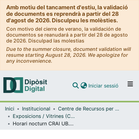
Amb motiu del tancament d'estiu, la validació
de documents es reprendrà a partir del 28
d'agost de 2026. Disculpeu les molèsties.
Con motivo del cierre de verano, la validación de
documentos se reanudará a partir del 28 de agosto
de 2026. Disculpad las molestias
Due to the summer closure, document validation will
resume starting August 28, 2026. We apologize for
any inconvenience.
(current)
Iniciar sessió
Comunitats i col·leccions
Inici
Institucional
Centre de Recursos per a l'Aprenentatge i la Investigació (CRAI-UB) - Institucional
Navega per tot el DD
Exposicions / Vitrines (CRAI-UB)
Com publicar
Horari nocturn CRAI UB. Gener 2015
Contacte