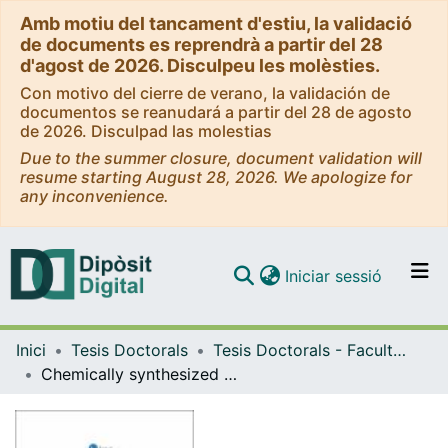
Amb motiu del tancament d'estiu, la validació
de documents es reprendrà a partir del 28
d'agost de 2026. Disculpeu les molèsties.
Con motivo del cierre de verano, la validación de
documentos se reanudará a partir del 28 de agosto
de 2026. Disculpad las molestias
Due to the summer closure, document validation will
resume starting August 28, 2026. We apologize for
any inconvenience.
(current)
Iniciar sessió
Comunitats i col·leccions
Inici
Tesis Doctorals
Tesis Doctorals - Facultat - Química
Navega per tot el DD
Chemically synthesized peptide libraries as a new source of BBB-shuttles. Use of Mass Spectrometry for peptide identification and quantification
Com publicar
Contacte