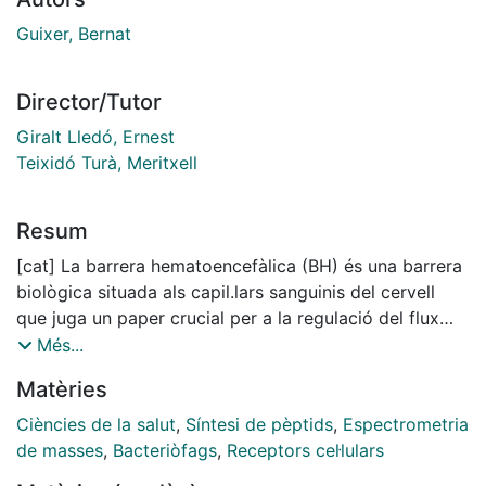
Guixer, Bernat
Director/Tutor
Giralt Lledó, Ernest
Teixidó Turà, Meritxell
Resum
[cat] La barrera hematoencefàlica (BH) és una barrera
biològica situada als capil.lars sanguinis del cervell
que juga un paper crucial per a la regulació del flux
d'entrada i sortida de molècules necessàries pel
Més...
correcte funcionament d'aquest òrgan i per a la seva
Matèries
protecció davant d'agents neurotòxics. Aquesta forta
regulació dificulta el pas a través de la BH dels
Ciències de la salut
,
Síntesi de pèptids
,
Espectrometria
fàrmacs dirigits al parènquima cerebral. Per superar
de masses
,
Bacteriòfags
,
Receptors cel·lulars
aquest obstacle, s'han proposat estratègies com l'ús