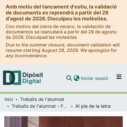
Amb motiu del tancament d'estiu, la validació
de documents es reprendrà a partir del 28
d'agost de 2026. Disculpeu les molèsties.
Con motivo del cierre de verano, la validación de
documentos se reanudará a partir del 28 de agosto
de 2026. Disculpad las molestias
Due to the summer closure, document validation will
resume starting August 28, 2026. We apologize for
any inconvenience.
(current)
Iniciar sessió
Comunitats i col·leccions
Inici
Treballs de l'alumnat
Navega per tot el DD
Treballs de l'alumnat - Facultat d'Informació i Mitjans Audiovisuals - Grau de Comunicació Audiovisual
Al pie de la letra
Com publicar
Contacte