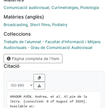
Aj. Direcció: Isaac Ros Pimentel; Productor: Andrea
Amador Ayén; Guionista: Júlia Sala Medina; Dir.
Comunicació audiovisual
,
Curtmetratges
,
Podologia
Fotografia: Raquel Bernabéu Sánchez; Càmera: Dani
Matèries (anglès)
Moya Calero; Enregistrament i postproducció de so:
Marc Serrano i Farrerons; Muntatge: Isaac Ros
Broadcasting
,
Short films
,
Podiatry
Pimentel; Música: Marc Serrano i Farrerons i Isaac Ros
Col·leccions
Pimentel; Postproducció: Dani Moya Calero. Equip
artístic: Mirena Nafarrete, Gonzalo López, Montserrat
Treballs de l'alumnat - Facultat d'Informació i Mitjans
Vega.
Audiovisuals - Grau de Comunicació Audiovisual
Pàgina completa de l'ítem
Citació
AMADOR AYÉN, Andrea, et al. 
Al pie de la 
letra.
 [consulted: 8 of August of 2026]. 
Available at: 