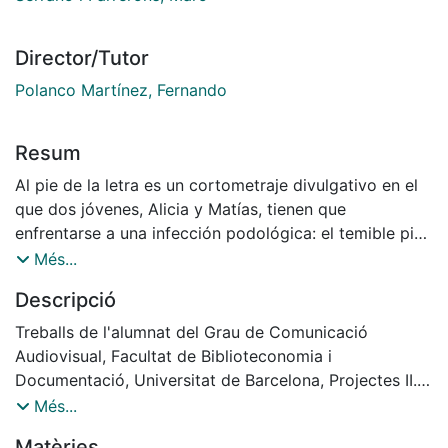
Director/Tutor
Polanco Martínez, Fernando
Resum
Al pie de la letra es un cortometraje divulgativo en el
que dos jóvenes, Alicia y Matías, tienen que
enfrentarse a una infección podológica: el temible pie
de atleta.
Més...
Sus distintas formas de aplicarse el tratamiento les
Descripció
llevan a desenlaces muy dispares. Solo uno de los dos
sale vencedor y consigue abatir la molesta
Treballs de l'alumnat del Grau de Comunicació
enfermedad.
Audiovisual, Facultat de Biblioteconomia i
Documentació, Universitat de Barcelona, Projectes II.
Curs: 2018-2019, Tutor: Vilaseca, Jaume i Polanco
Més...
Martínez, Fernando // Director: Laura Nogueira Robles;
Matèries