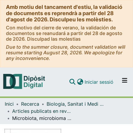
Amb motiu del tancament d'estiu, la validació
de documents es reprendrà a partir del 28
d'agost de 2026. Disculpeu les molèsties.
Con motivo del cierre de verano, la validación de
documentos se reanudará a partir del 28 de agosto
de 2026. Disculpad las molestias
Due to the summer closure, document validation will
resume starting August 28, 2026. We apologize for
any inconvenience.
(current)
Iniciar sessió
Comunitats i col·leccions
Inici
Recerca
Biologia, Sanitat i Medi Ambient
Navega per tot el DD
Articles publicats en revistes (Biologia, Sanitat i Medi Ambient)
Com publicar
Microbiota, microbioma i microbis: menuts però essencials
Contacte