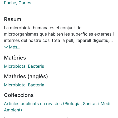
Puche, Carles
Resum
La microbiota humana és el conjunt de
microorganismes que habiten les superfícies externes i
internes del nostre cos: tota la pell, l'aparell digestiu,
inclosa la boca, i l'aparell genitourinari. Aquests
Més...
microorganismes colonitzen el nostre cos des del
Matèries
ventre matern, principalment a partir del part, quan
entrem en contacte amb el medi extern: el cos de la
Microbiota
,
Bacteris
mare i l'ambient que ens envolta.
Matèries (anglès)
Microbiota
,
Bacteria
Col·leccions
Articles publicats en revistes (Biologia, Sanitat i Medi
Ambient)