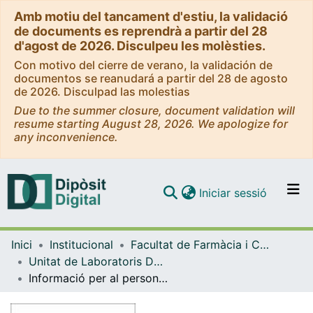
Amb motiu del tancament d'estiu, la validació
de documents es reprendrà a partir del 28
d'agost de 2026. Disculpeu les molèsties.
Con motivo del cierre de verano, la validación de
documentos se reanudará a partir del 28 de agosto
de 2026. Disculpad las molestias
Due to the summer closure, document validation will
resume starting August 28, 2026. We apologize for
any inconvenience.
(current)
Iniciar sessió
Comunitats i col·leccions
Inici
Institucional
Facultat de Farmàcia i Ciències de l'Alimentació
Navega per tot el DD
Unitat de Laboratoris Docents (ULD - Facultat de Farmàcia i Ciències de l'Alimentació)
Com publicar
Informació per al personal docent per a la utilització correcta dels serveis de la ULD
Contacte