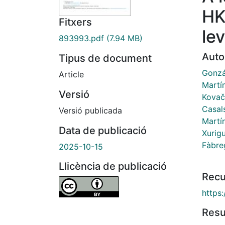
HK
Fitxers
le
893993.pdf
(7.94 MB)
Auto
Tipus de document
Gonzá
Article
Martí
Versió
Kovač
Casals
Versió publicada
Martí
Data de publicació
Xurig
Fàbre
2025-10-15
Llicència de publicació
Recu
https:
Res