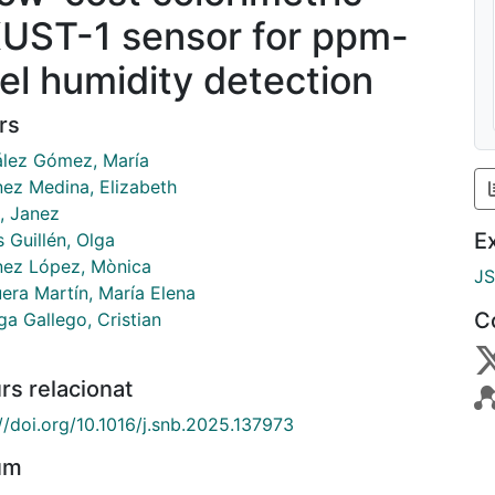
UST-1 sensor for ppm-
vel humidity detection
rs
lez Gómez, María
nez Medina, Elizabeth
, Janez
E
 Guillén, Olga
nez López, Mònica
J
uera Martín, María Elena
C
ga Gallego, Cristian
rs relacionat
//doi.org/10.1016/j.snb.2025.137973
um