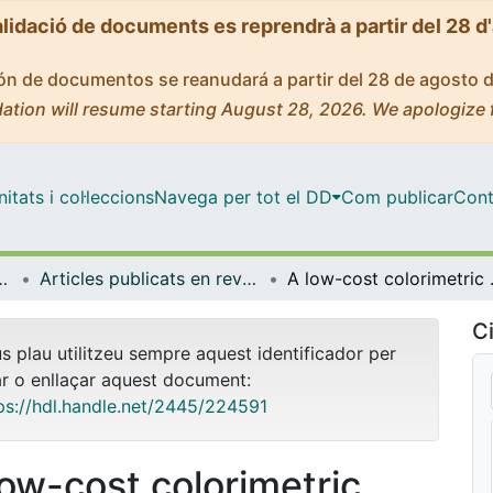
alidació de documents es reprendrà a partir del 28 d
ción de documentos se reanudará a partir del 28 de agosto 
ation will resume starting August 28, 2026. We apologize 
tats i col·leccions
Navega per tot el DD
Com publicar
Cont
trònica i Biomèdica
Articles publicats en revistes (Enginyeria Electrònica i Biomèdica)
A low-cost color
Ci
us plau utilitzeu sempre aquest identificador per
ar o enllaçar aquest document:
ps://hdl.handle.net/2445/224591
low-cost colorimetric