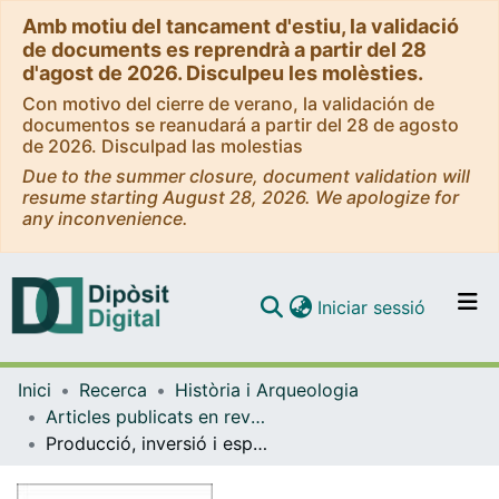
Amb motiu del tancament d'estiu, la validació
de documents es reprendrà a partir del 28
d'agost de 2026. Disculpeu les molèsties.
Con motivo del cierre de verano, la validación de
documentos se reanudará a partir del 28 de agosto
de 2026. Disculpad las molestias
Due to the summer closure, document validation will
resume starting August 28, 2026. We apologize for
any inconvenience.
(current)
Iniciar sessió
Comunitats i col·leccions
Inici
Recerca
Història i Arqueologia
Navega per tot el DD
Articles publicats en revistes (Història i Arqueologia)
Com publicar
Producció, inversió i especulació en la gran burgesia barcelonina del s. XIX. El cas dels germans Vidal i Nadal
Contacte