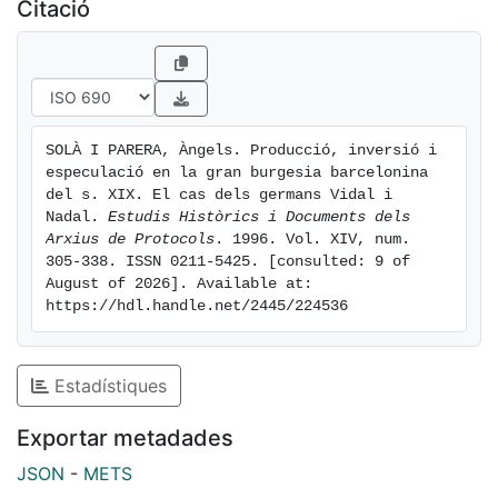
família, els indians
Citació
Francisco Mi er -procedent de Cantàbria i Mèxic- i
Llogari Serra i Vilarmau
-en aquest cas manresà i també exresident a Mèxic-,
el banquer barceloní
Evarist Amús o els seders Vilumara, Miquel Clavé i
SOLÀ I PARERA, Àngels. Producció, inversió i 
España, Joan Escuder
especulació en la gran burgesia barcelonina 
o Narcís Menard. Cada estudi, no tan sols permet
del s. XIX. El cas dels germans Vidal i 
endinsar-nos en les
Nadal. 
Estudis Històrics i Documents dels 
Arxius de Protocols
. 1996. Vol. XIV, num. 
estratègies econòmiques i les relacions familiars de
305-338. ISSN 0211-5425. [consulted: 9 of 
cadascun d'aquests
August of 2026]. Available at: 
homes, sinó que també ajuden a entendre alguns trets
https://hdl.handle.net/2445/224536
fonamentals del sector
econòmic en què intervenen.
Estadístiques
Exportar metadades
JSON
-
METS