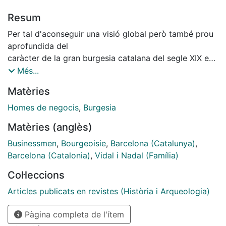
Resum
Per tal d'aconseguir una visió global però també prou
aprofundida del
caràcter de la gran burgesia catalana del segle XIX en
el vessant econòmic,
Més...
no hi ha res millor que conèixer les característiques
Matèries
socioeconòmiques
que reuneixen algunes de les diferents variants que
Homes de negocis
,
Burgesia
conté aquesta classe
Matèries (anglès)
social.
Per fer un bon retrat de conjunt tots els integrants, han
Businessmen
,
Bourgeoisie
,
Barcelona (Catalunya)
,
de presentar-se
Barcelona (Catalonia)
,
Vidal i Nadal (Família)
nítids en el propi context econòmic i social i, per això,
Col·leccions
des de fa temps vaig
treballant sobre casos particulars, com ho han estat el
Articles publicats en revistes (Història i Arqueologia)
fabricant d'Osona i
Pàgina completa de l'ítem
comerciant de Barcelona Pere Moret i Ayats i la seva