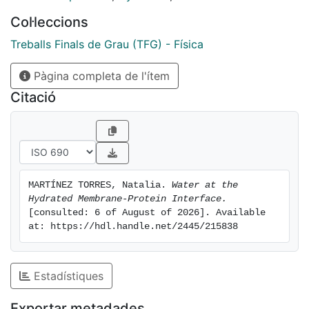
interactions, our result calls for capturing this feature
Col·leccions
that could be relevant in large-scale numerical studies
of LRP1 within the general context of finding new
Treballs Finals de Grau (TFG) - Física
treatments for neurodegenerative diseases.
Pàgina completa de l'ítem
Citació
MARTÍNEZ TORRES, Natalia. 
Water at the 
Hydrated Membrane-Protein Interface.
[consulted: 6 of August of 2026]. Available 
at: https://hdl.handle.net/2445/215838
Estadístiques
Exportar metadades