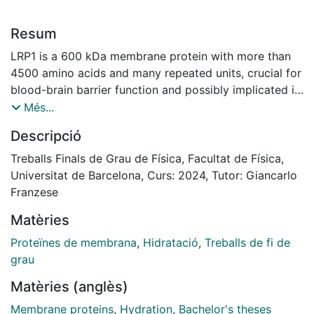
Resum
LRP1 is a 600 kDa membrane protein with more than
4500 amino acids and many repeated units, crucial for
blood-brain barrier function and possibly implicated in
Alzheimer’s disease. We analyze its hydration
Més...
properties starting from molecular dynamics
Descripció
simulations data produced for all-atom models of the
separate units suspended in water. We focus on six
Treballs Finals de Grau de Física, Facultat de Física,
amino acids that preserve their position in the units.
Universitat de Barcelona, Curs: 2024, Tutor: Giancarlo
We show evidence that their average interaction with
Franzese
water depends on the local environment and the 3D
Matèries
protein structure, at least for one of the amino acids.
This observation highlights that the hydration property
Proteïnes de membrana
,
Hidratació
,
Treballs de fi de
is, in principle, context-dependent and does not
grau
depend solely on the hydrophilicity of the amino acid.
Matèries (anglès)
Therefore, in developing coarse-grained models for
large-scale simulations based on effective
Membrane proteins
,
Hydration
,
Bachelor's theses