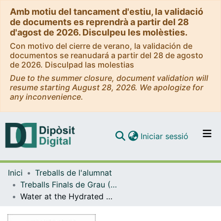
Amb motiu del tancament d'estiu, la validació
de documents es reprendrà a partir del 28
d'agost de 2026. Disculpeu les molèsties.
Con motivo del cierre de verano, la validación de
documentos se reanudará a partir del 28 de agosto
de 2026. Disculpad las molestias
Due to the summer closure, document validation will
resume starting August 28, 2026. We apologize for
any inconvenience.
(current)
Iniciar sessió
Comunitats i col·leccions
Inici
Treballs de l'alumnat
Navega per tot el DD
Treballs Finals de Grau (TFG) - Física
Com publicar
Water at the Hydrated Membrane-Protein Interface
Contacte