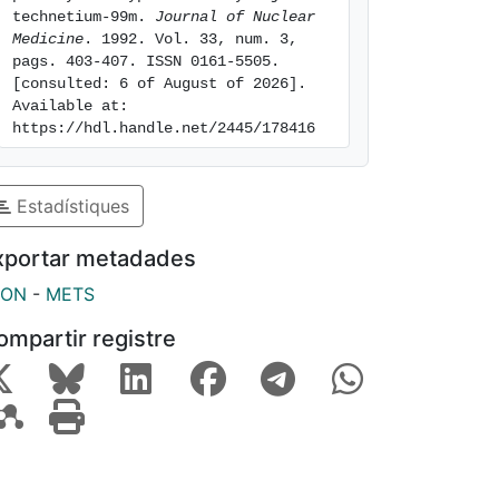
technetium-99m. 
Journal of Nuclear 
Medicine
. 1992. Vol. 33, num. 3, 
pags. 403-407. ISSN 0161-5505. 
[consulted: 6 of August of 2026]. 
Available at: 
https://hdl.handle.net/2445/178416
Estadístiques
xportar metadades
SON
-
METS
ompartir registre