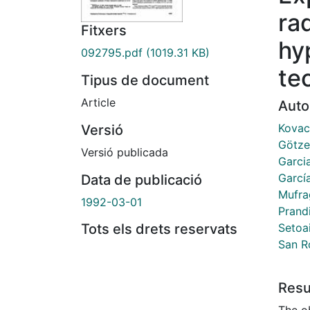
ra
Fitxers
hy
092795.pdf
(1019.31 KB)
te
Tipus de document
Article
Auto
Kovac
Versió
Götze
Versió publicada
Garcia
García
Data de publicació
Mufra
1992-03-01
Prand
Setoa
Tots els drets reservats
San R
Res
The ob