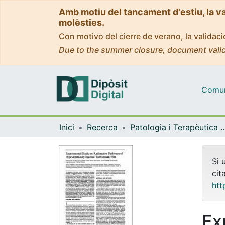
Amb motiu del tancament d'estiu, la v
molèsties.
Con motivo del cierre de verano, la valida
Due to the summer closure, document valid
Comuni
Inici
Recerca
Patologia i Terapèutica 
Si 
cit
htt
Ex