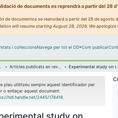
alidació de documents es reprendrà a partir del 28 d
ción de documentos se reanudará a partir del 28 de agosto 
ation will resume starting August 28, 2026. We apologize 
tats i col·leccions
Navega per tot el DD
Com publicar
Cont
Experimental
Articles publicats en revistes (Patologia i Terapèutica Experimental)
Experimental study on radioactive path
Ci
us plau utilitzeu sempre aquest identificador per
ar o enllaçar aquest document:
ps://hdl.handle.net/2445/178416
perimental study on