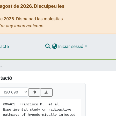
'agost de 2026. Disculpeu les
de 2026. Disculpad las molestias
for any inconvenience.
acte
Iniciar sessió
ways of hypodermically injected technetium-99m
tació
KOVACS, Francisco M., et al. 
Experimental study on radioactive 
pathways of hypodermically injected 