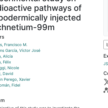
dioactive pathways of
podermically injected
chnetium-99m
rs
s, Francisco M.
ns García, Víctor José
E
, Alicía
, Félix
J
ggi, Nicole
C
i, David
in Perego, Xavier
omán, Fidel
um
jective of this study was to investigate the