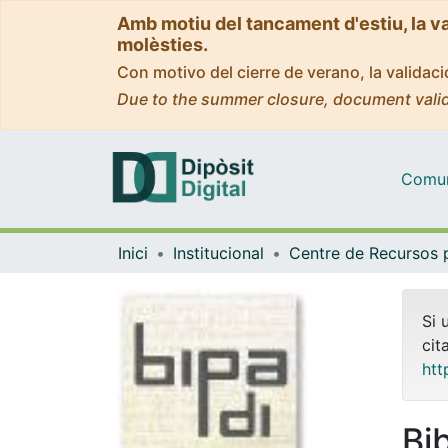
Amb motiu del tancament d'estiu, la v
molèsties.
Con motivo del cierre de verano, la valida
Due to the summer closure, document valid
Comuni
Inici
Institucional
Si 
cit
htt
Bi