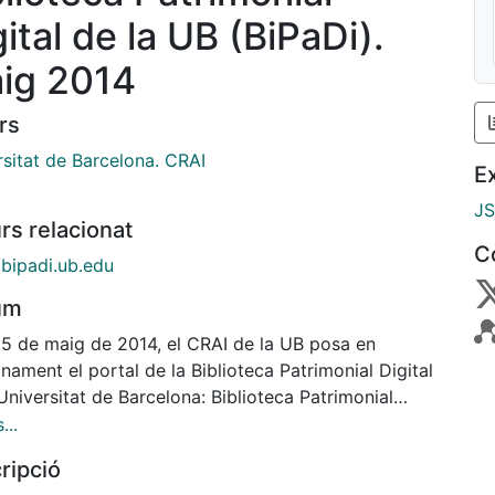
ital de la UB (BiPaDi).
ig 2014
rs
rsitat de Barcelona. CRAI
E
J
rs relacionat
C
/bipadi.ub.edu
um
a 5 de maig de 2014, el CRAI de la UB posa en
nament el portal de la Biblioteca Patrimonial Digital
Universitat de Barcelona: Biblioteca Patrimonial
l UB (BiPaDi).
...
ripció
 neix amb la voluntat de divulgar, mitjançant les