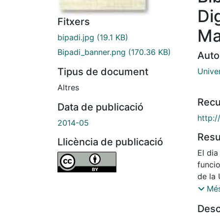
Dig
Fitxers
Ma
bipadi.jpg
(19.1 KB)
Bipadi_banner.png
(170.36 KB)
Auto
Tipus de document
Unive
Altres
Recu
Data de publicació
http:/
2014-05
Res
Llicència de publicació
El di
funcio
de la 
Digita
Més
Desc
BiPaDi