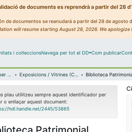
alidació de documents es reprendrà a partir del 28 d
ción de documentos se reanudará a partir del 28 de agosto 
ation will resume starting August 28, 2026. We apologize 
tats i col·leccions
Navega per tot el DD
Com publicar
Cont
Centre de Recursos per a l'Aprenentatge i la Investigació (CRAI-UB) - Institucional
Exposicions / Vitrines (CRAI-UB)
Ci
us plau utilitzeu sempre aquest identificador per
ar o enllaçar aquest document:
ps://hdl.handle.net/2445/53865
blioteca Patrimonial