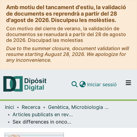
Amb motiu del tancament d'estiu, la validació
de documents es reprendrà a partir del 28
d'agost de 2026. Disculpeu les molèsties.
Con motivo del cierre de verano, la validación de
documentos se reanudará a partir del 28 de agosto
de 2026. Disculpad las molestias
Due to the summer closure, document validation will
resume starting August 28, 2026. We apologize for
any inconvenience.
(current)
Iniciar sessió
Comunitats i col·leccions
Inici
Recerca
Genètica, Microbiologia i Estadística
Navega per tot el DD
Articles publicats en revistes (Genètica, Microbiologia i Estadística)
Com publicar
Sex differences in oncogenic mutational processes
Contacte