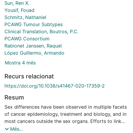
Sun, Ren X.
Yousif, Fouad
Schmitz, Nathaniel
PCAWG Tumour Subtypes
Clinical Translation, Boutros, P.C.
PCAWG Consortium
Rabionet Janssen, Raquel
López Guillermo, Armando
Mostra 4 més
Recurs relacionat
https://doi.org/10.1038/s41467-020-17359-2
Resum
Sex differences have been observed in multiple facets
of cancer epidemiology, treatment and biology, and in
most cancers outside the sex organs. Efforts to link
these clinical differences to specific molecular
Més...