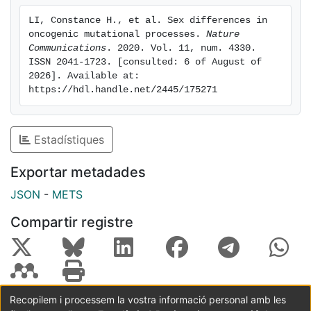
LI, Constance H., et al. Sex differences in 
oncogenic mutational processes. 
Nature 
Communications
. 2020. Vol. 11, num. 4330. 
ISSN 2041-1723. [consulted: 6 of August of 
2026]. Available at: 
https://hdl.handle.net/2445/175271
Estadístiques
Exportar metadades
JSON
-
METS
Compartir registre
Recopilem i processem la vostra informació personal amb les