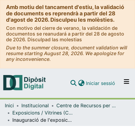
Amb motiu del tancament d'estiu, la validació
de documents es reprendrà a partir del 28
d'agost de 2026. Disculpeu les molèsties.
Con motivo del cierre de verano, la validación de
documentos se reanudará a partir del 28 de agosto
de 2026. Disculpad las molestias
Due to the summer closure, document validation will
resume starting August 28, 2026. We apologize for
any inconvenience.
(current)
Iniciar sessió
Comunitats i col·leccions
Inici
Institucional
Centre de Recursos per a l'Aprenentatge i la Investigació (CRAI-UB) - Institucional
Navega per tot el DD
Exposicions / Vitrines (CRAI-UB)
Com publicar
Inauguració de l'exposició Fritz Haber, cara i creu d'un premi Nobel al CRAI Biblioteca de Física i Química. (Octubre 2018)
Contacte