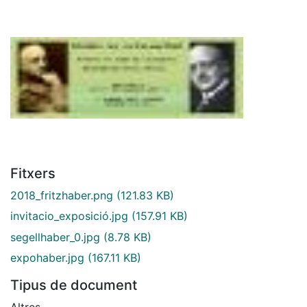
Fitxers
2018_fritzhaber.png
(121.83 KB)
invitacio_exposició.jpg
(157.91 KB)
segellhaber_0.jpg
(8.78 KB)
expohaber.jpg
(167.11 KB)
Tipus de document
Altres