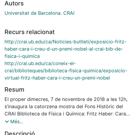
Autors
Universitat de Barcelona. CRAI
Recurs relacionat
http://crai.ub.edu/ca/Noticies-butlleti/exposicio-fritz-
haber-cara-i-creu-d-un-premi-nobel-al-crai-bib-de-
fisica-i-quimica
http://crai.ub.edu/ca/coneix-el-
crai/biblioteques/biblioteca-fisica-quimica/exposicio-
virtual-fritz-haber-cara-i-creu-un-premi-nobel
Resum
El proper dimecres, 7 de novembre de 2018 a les 12h,
s’inaugura la catorzena mostra del Fons Històric del
CRAI Biblioteca de Física i Química: Fritz Haber: Cara i
creu d'un Premi Nobel.
Més...
Descripció