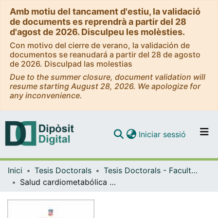
Amb motiu del tancament d'estiu, la validació
de documents es reprendrà a partir del 28
d'agost de 2026. Disculpeu les molèsties.
Con motivo del cierre de verano, la validación de
documentos se reanudará a partir del 28 de agosto
de 2026. Disculpad las molestias
Due to the summer closure, document validation will
resume starting August 28, 2026. We apologize for
any inconvenience.
(current)
Iniciar sessió
Comunitats i col·leccions
Inici
Tesis Doctorals
Tesis Doctorals - Facultat - Farmàcia i Ciències de l'Alimentació
Navega per tot el DD
Salud cardiometabólica y estrés oxidativo en adolescentes del programa Salud Integral
Com publicar
Contacte