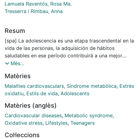
Lamuela Raventós, Rosa Ma.
Tresserra i Rimbau, Anna
Resum
[spa] La adolescencia es una etapa trascendental en la
vida de las personas, la adquisición de hábitos
saludables en ese período contribuirá a una mejor
calidad de vida. La salud cardiometabólica y su
Més...
relación con la salud mental cada vez se hace más
Matèries
presente en el campo científico; en una etapa
potencialmente moldeable como la adolescencia, es
Malalties cardiovasculars
,
Síndrome metabòlica
,
Estrès
importante comprender mejor esta relación.
oxidatiu
,
Estils de vida
,
Adolescents
Programas de salud como es el Programa SI!
Matèries (anglès)
secundaria, permiten fomentar la salud a la vez que se
estudia la población para entender mejor esta etapa
Cardiovascular diseases
,
Metabolic syndrome
,
de vida. Las enfermedades cardiometabólicas
Oxidative stress
,
Lifestyles
,
Teenagers
presentan en común un estado de estrés oxidativo, el
Col·leccions
cual es principalmente desencadenado por la