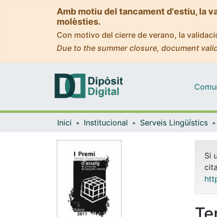
Amb motiu del tancament d'estiu, la v
molèsties.
Con motivo del cierre de verano, la valida
Due to the summer closure, document valid
Comuni
Inici
Institucional
Serveis Lingüístics
Si 
cit
htt
Te