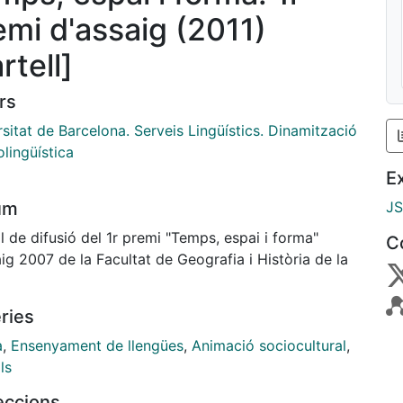
emi d'assaig (2011)
rtell]
rs
sitat de Barcelona. Serveis Lingüístics. Dinamització
olingüística
E
um
J
l de difusió del 1r premi "Temps, espai i forma"
C
ig 2007 de la Facultat de Geografia i Història de la
ries
à
,
Ensenyament de llengües
,
Animació sociocultural
,
ls
leccions