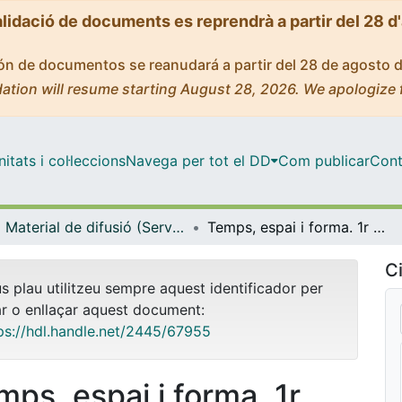
alidació de documents es reprendrà a partir del 28 d
ción de documentos se reanudará a partir del 28 de agosto 
ation will resume starting August 28, 2026. We apologize 
tats i col·leccions
Navega per tot el DD
Com publicar
Cont
Material de difusió (Serveis Lingüístics)
Temps, espai i forma. 1r Premi d'assaig (2011) [cartell]
Ci
us plau utilitzeu sempre aquest identificador per
ar o enllaçar aquest document:
ps://hdl.handle.net/2445/67955
mps, espai i forma. 1r