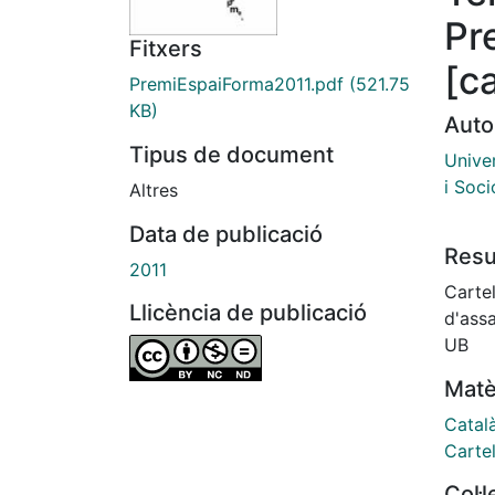
Pr
Fitxers
[ca
PremiEspaiForma2011.pdf
(521.75
KB)
Auto
Tipus de document
Univer
i Soci
Altres
Data de publicació
Res
2011
Cartel
Llicència de publicació
d'assa
UB
Matè
Catal
Cartel
Col·