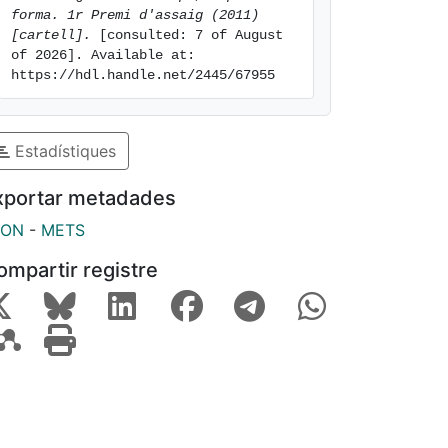
forma. 1r Premi d'assaig (2011) 
[cartell].
 [consulted: 7 of August 
of 2026]. Available at: 
https://hdl.handle.net/2445/67955
Estadístiques
xportar metadades
SON
-
METS
ompartir registre