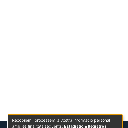
Recopilem i processem la vostra informació personal
amb les finalitats següents:
Estadístic & Registre i