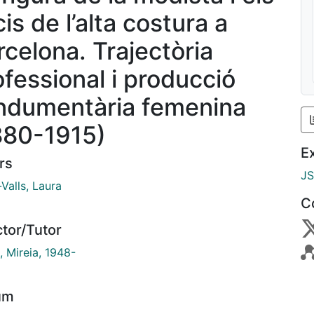
cis de l’alta costura a
rcelona. Trajectòria
ofessional i producció
indumentària femenina
880-1915)
E
rs
J
Valls, Laura
C
ctor/Tutor
, Mireia, 1948-
um