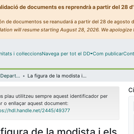
alidació de documents es reprendrà a partir del 28 d
ción de documentos se reanudará a partir del 28 de agosto 
ation will resume starting August 28, 2026. We apologize 
tats i col·leccions
Navega per tot el DD
Com publicar
Cont
Tesis Doctorals - Departament - Història de l'Art
La figura de la modista i els inicis de l’alta costura a Barcelona. Trajectòria professional i producció d’indumentària femenina (1880-1915)
Ci
us plau utilitzeu sempre aquest identificador per
ar o enllaçar aquest document:
ps://hdl.handle.net/2445/49377
figura de la modista i els