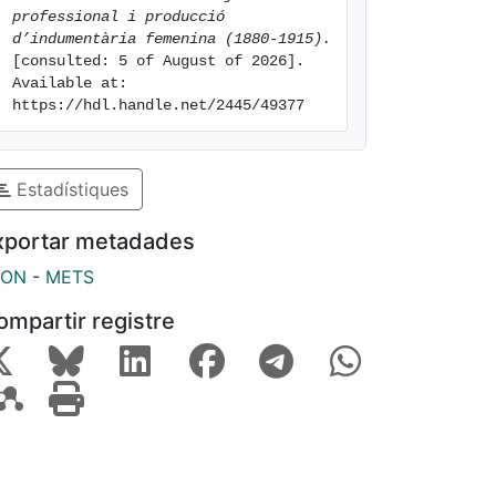
professional i producció 
d’indumentària femenina (1880-1915).
[consulted: 5 of August of 2026]. 
Available at: 
https://hdl.handle.net/2445/49377
Estadístiques
xportar metadades
SON
-
METS
ompartir registre