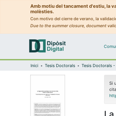
Amb motiu del tancament d'estiu, la v
molèsties.
Con motivo del cierre de verano, la valida
Due to the summer closure, document valid
Comuni
Inici
Tesis Doctorals
Si 
cit
htt
La 