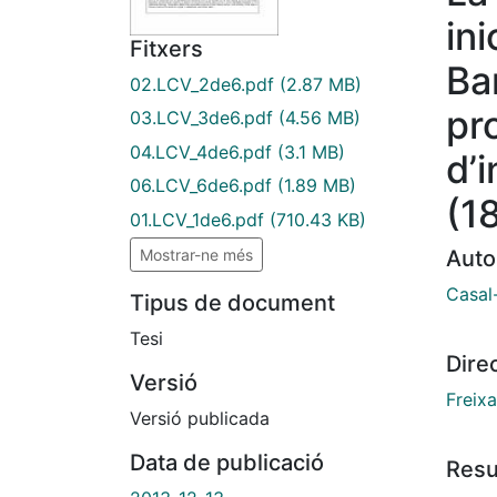
ini
Fitxers
Ba
02.LCV_2de6.pdf
(2.87 MB)
pr
03.LCV_3de6.pdf
(4.56 MB)
04.LCV_4de6.pdf
(3.1 MB)
d’
06.LCV_6de6.pdf
(1.89 MB)
(1
01.LCV_1de6.pdf
(710.43 KB)
Mostrar-ne més
Auto
Casal-
Tipus de document
Tesi
Dire
Versió
Freixa
Versió publicada
Data de publicació
Res