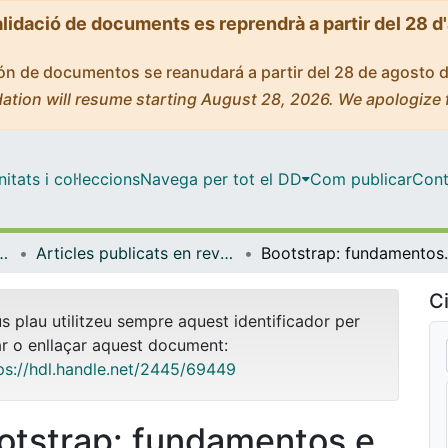
alidació de documents es reprendrà a partir del 28 d
ción de documentos se reanudará a partir del 28 de agosto 
ation will resume starting August 28, 2026. We apologize 
tats i col·leccions
Navega per tot el DD
Com publicar
Cont
l i Psicologia Quantitativa
Articles publicats en revistes (Psicologia Social i Psicologia Quantitativa)
Bootstrap: fundam
Ci
us plau utilitzeu sempre aquest identificador per
ar o enllaçar aquest document:
ps://hdl.handle.net/2445/69449
otstrap: fundamentos e