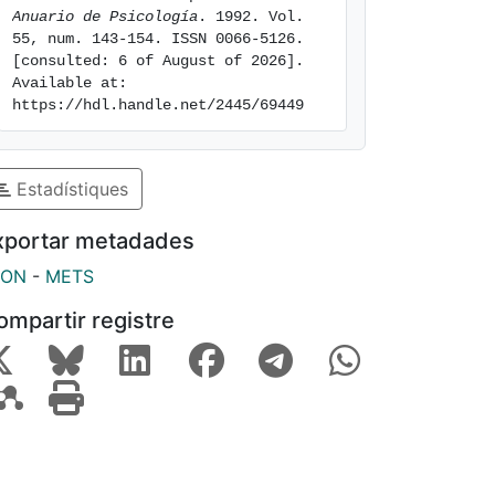
Anuario de Psicología
. 1992. Vol. 
55, num. 143-154. ISSN 0066-5126. 
[consulted: 6 of August of 2026]. 
Available at: 
https://hdl.handle.net/2445/69449
Estadístiques
xportar metadades
SON
-
METS
ompartir registre