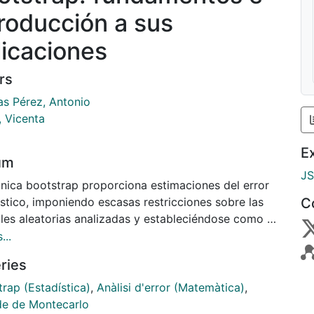
troducción a sus
licaciones
rs
as Pérez, Antonio
, Vicenta
E
um
J
cnica bootstrap proporciona estimaciones del error
istico, imponiendo escasas restricciones sobre las
C
bles aleatorias analizadas y estableciéndose como un
dimiento de caracter general, independien- temente
...
tadístico considerado. En este trabajo se realiza una
ries
n- tacion de los fundamentos teóricos de la técnica
trap, mas desde una perspectiva divulgadora que
rap (Estadística)
,
Anàlisi d'error (Matemàtica)
,
ctamente tedrica, ademas de realizarse un breve
e de Montecarlo