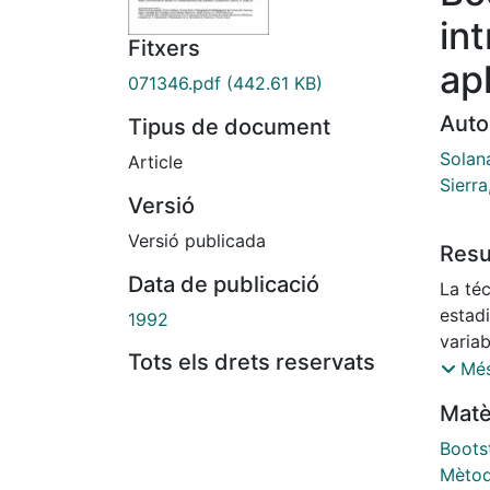
in
Fitxers
ap
071346.pdf
(442.61 KB)
Auto
Tipus de document
Solan
Article
Sierra
Versió
Versió publicada
Res
Data de publicació
La té
estad
1992
varia
Tots els drets reservats
proce
Més
del es
Matè
prese
boots
Bootst
estri
Mètod