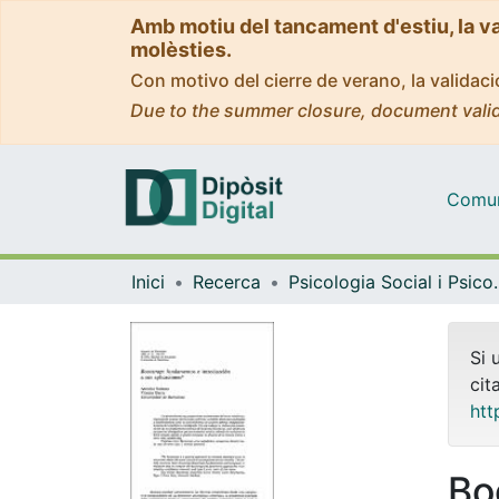
Amb motiu del tancament d'estiu, la v
molèsties.
Con motivo del cierre de verano, la valida
Due to the summer closure, document valid
Comuni
Inici
Recerca
Psicologia Socia
Si 
cit
htt
Bo