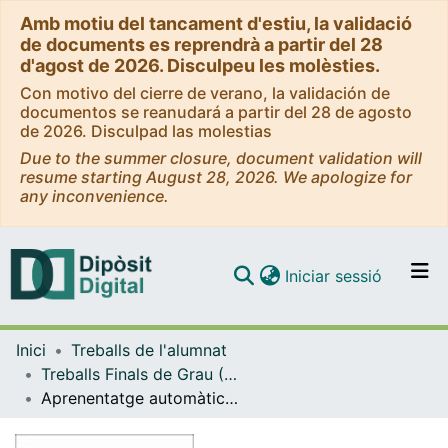
Amb motiu del tancament d'estiu, la validació
de documents es reprendrà a partir del 28
d'agost de 2026. Disculpeu les molèsties.
Con motivo del cierre de verano, la validación de
documentos se reanudará a partir del 28 de agosto
de 2026. Disculpad las molestias
Due to the summer closure, document validation will
resume starting August 28, 2026. We apologize for
any inconvenience.
(current)
Iniciar sessió
Comunitats i col·leccions
Inici
Treballs de l'alumnat
Navega per tot el DD
Treballs Finals de Grau (TFG) - Enginyeria Informàtica
Com publicar
Aprenentatge automàtic per predir risc cardiovascular amb dades clíniques
Contacte