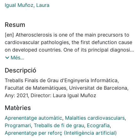
Igual Muñoz, Laura
Resum
[en] Atherosclerosis is one of the main precursors to
cardiovascular pathologies, the first defunction cause
on developed countries. One of its principal diagnosis
methodologies is carotid ultrasound images due to
Més...
their low
Descripció
cost and intrusivity. Nonetheless, these produce low
quality representations, which makes the diagnosis of
Treballs Finals de Grau d'Enginyeria Informàtica,
atherosclerotic plaques a laborious task. In spite of
Facultat de Matemàtiques, Universitat de Barcelona,
that, other risk measurement methodologies exist. Risk
Any: 2021, Director: Laura Igual Muñoz
tables which, taking into consideration diverse lifestyle
Matèries
and medical data, assign the probability of an
individual to suffer a cardiovascular event. These
Aprenentatge automàtic
,
Malalties cardiovasculars
,
types of tables inherit their functionality from the
Programari
,
Treballs de fi de grau
,
Ecografia
,
Framingham study, which analyzed data of United
Aprenentatge per reforç (Intel·ligència artificial)
States population to create its risk function, thus being