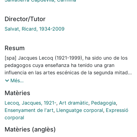
Director/Tutor
Salvat, Ricard, 1934-2009
Resum
[spa] Jacques Lecoq (1921-1999), ha sido uno de los
pedagogos cuya enseñanza ha tenido una gran
influencia en las artes escénicas de la segunda mitad
del siglo XX. Se le identifica con la corriente teatral del
Més...
llamado «teatro físico», aunque su aportación ha sido
Matèries
poco estudiada. Más conocida a través de sus
antiguos alumnos, por su escuela internacional
Lecoq, Jacques, 1921-
,
Art dramàtic
,
Pedagogia
,
fundada en 1956, en París, han pasado creadores tan
Ensenyament de l'art
,
Llenguatge corporal
,
Expressió
diferentes, entre otros, como Ariane Mnouchkine
corporal
(Théâtre du Soleil), el grupo Mummenschanz, Bread &
Matèries (anglès)
Puppet, Jorge Lavelli, Albert Vidal, Luc Bondy, Joan