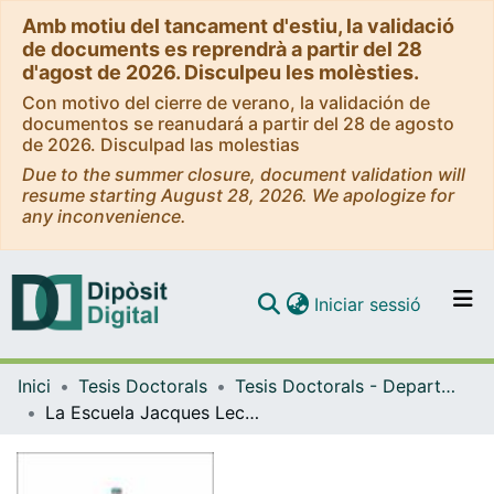
Amb motiu del tancament d'estiu, la validació
de documents es reprendrà a partir del 28
d'agost de 2026. Disculpeu les molèsties.
Con motivo del cierre de verano, la validación de
documentos se reanudará a partir del 28 de agosto
de 2026. Disculpad las molestias
Due to the summer closure, document validation will
resume starting August 28, 2026. We apologize for
any inconvenience.
(current)
Iniciar sessió
Comunitats i col·leccions
Inici
Tesis Doctorals
Tesis Doctorals - Departament - Història de l'Art
Navega per tot el DD
La Escuela Jacques Lecoq: una pedagogía para la creación dramática
Com publicar
Contacte