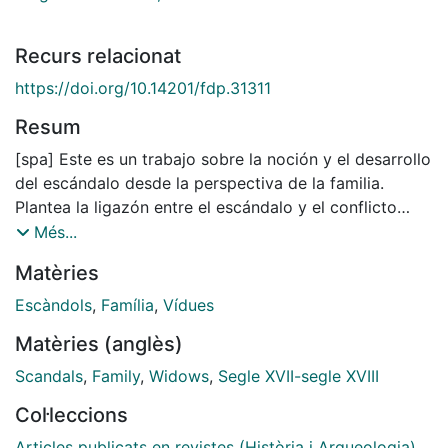
Recurs relacionat
https://doi.org/10.14201/fdp.31311
Resum
[spa] Este es un trabajo sobre la noción y el desarrollo
del escándalo desde la perspectiva de la familia.
Plantea la ligazón entre el escándalo y el conflicto
familiar. Desde este espacio problemático se toma
Més...
como referencia a las viudas, cuando ellas se
Matèries
encuentran en el origen del conflicto o cuando están
involucradas en él y se hace un seguimiento de sus
Escàndols
,
Família
,
Vídues
conductas, agencias, relaciones, para comprender
Matèries (anglès)
cómo el escándalo se va trasladando también a la
esfera exterior, en cuyos estadios finales va a coincidir
Scandals
,
Family
,
Widows
,
Segle XVII-segle XVIII
con rupturas materiales y simbólicas en la familia. Para
Col·leccions
llevar a cabo este estudio se han utilizado
principalmente fuentes que refieren tanto las
Articles publicats en revistes (Història i Arqueologia)