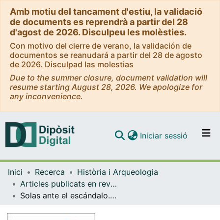
Amb motiu del tancament d'estiu, la validació
de documents es reprendrà a partir del 28
d'agost de 2026. Disculpeu les molèsties.
Con motivo del cierre de verano, la validación de
documentos se reanudará a partir del 28 de agosto
de 2026. Disculpad las molestias
Due to the summer closure, document validation will
resume starting August 28, 2026. We apologize for
any inconvenience.
(current)
Iniciar sessió
Comunitats i col·leccions
Inici
Recerca
Història i Arqueologia
Navega per tot el DD
Articles publicats en revistes (Història i Arqueologia)
Com publicar
Solas ante el escándalo.Viudas y conflictividad familiar (Barcelona, SS. XVII-XVIII)
Contacte