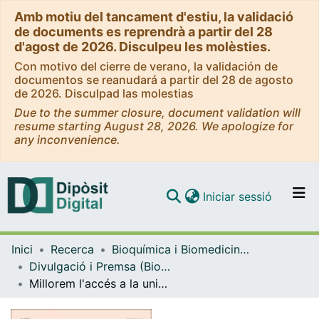
Amb motiu del tancament d'estiu, la validació
de documents es reprendrà a partir del 28
d'agost de 2026. Disculpeu les molèsties.
Con motivo del cierre de verano, la validación de
documentos se reanudará a partir del 28 de agosto
de 2026. Disculpad las molestias
Due to the summer closure, document validation will
resume starting August 28, 2026. We apologize for
any inconvenience.
(current)
Iniciar sessió
Comunitats i col·leccions
Inici
Recerca
Bioquímica i Biomedicina Molecular
Navega per tot el DD
Divulgació i Premsa (Bioquímica i Biomedicina Molecular)
Com publicar
Millorem l'accés a la universitat
Contacte