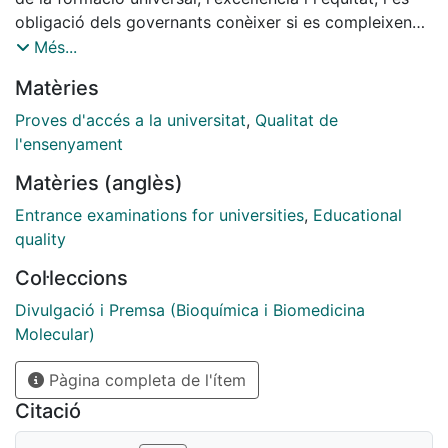
obligació dels governants conèixer si es compleixen
els objectius amb indicadors adequats que expliquin
Més...
bé els resultats i les tendències. També fer-los públics
Matèries
[...]
Proves d'accés a la universitat
,
Qualitat de
l'ensenyament
Matèries (anglès)
Entrance examinations for universities
,
Educational
quality
Col·leccions
Divulgació i Premsa (Bioquímica i Biomedicina
Molecular)
Pàgina completa de l'ítem
Citació