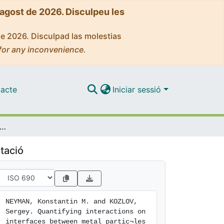
'agost de 2026. Disculpeu les
de 2026. Disculpad las molestias
for any inconvenience.
acte
Iniciar sessió
ing interactions on interfaces between metal partic¬les and oxide supports in catalytic nanomaterials
tació
NEYMAN, Konstantin M. and KOZLOV, 
Sergey. Quantifying interactions on 
interfaces between metal partic¬les 