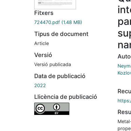
in
Fitxers
pa
724470.pdf
(1.48 MB)
su
Tipus de document
na
Article
Versió
Auto
Versió publicada
Neyma
Kozlo
Data de publicació
2022
Recu
Llicència de publicació
https
Res
Metal-
prope