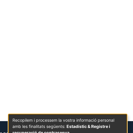
Recopilem i processem la vostra informació personal
amb les finalitats següents:
Estadístic & Registre i
recuperació de contrasenya