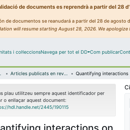
alidació de documents es reprendrà a partir del 28 d
ción de documentos se reanudará a partir del 28 de agosto 
ation will resume starting August 28, 2026. We apologize 
tats i col·leccions
Navega per tot el DD
Com publicar
Cont
ímica Física
Articles publicats en revistes (Ciència dels Materials i Química Física)
Quantify
Ci
us plau utilitzeu sempre aquest identificador per
ar o enllaçar aquest document:
ps://hdl.handle.net/2445/190115
antifying interactions on