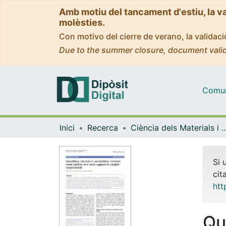
Amb motiu del tancament d'estiu, la v
molèsties.
Con motivo del cierre de verano, la valida
Due to the summer closure, document valid
Comuni
Inici
Recerca
Ciència dels Materials i Qu
Si 
cit
htt
Qu