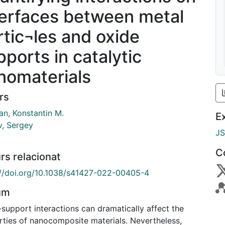
terfaces between metal
rtic¬les and oxide
pports in catalytic
nomaterials
rs
n, Konstantin M.
E
v, Sergey
J
C
rs relacionat
://doi.org/10.1038/s41427-022-00405-4
um
support interactions can dramatically affect the
rties of nanocomposite materials. Nevertheless,