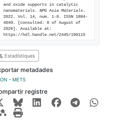
and oxide supports in catalytic 
nanomaterials. 
NPG Asia Materials
. 
2022. Vol. 14, num. 1-8. ISSN 1884-
4049. [consulted: 8 of August of 
2026]. Available at: 
https://hdl.handle.net/2445/190115
Estadístiques
xportar metadades
SON
-
METS
ompartir registre