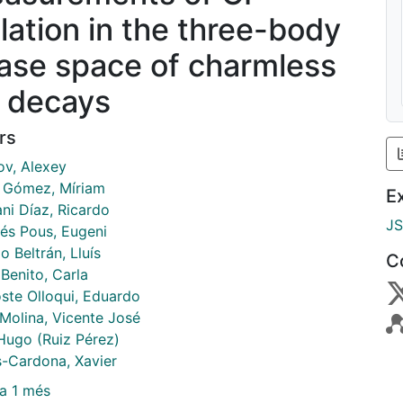
olation in the three-body
ase space of charmless
 decays
rs
ov, Alexey
 Gómez, Míriam
E
ni Díaz, Ricardo
J
és Pous, Eugeni
o Beltrán, Lluís
C
Benito, Carla
oste Olloqui, Eduardo
 Molina, Vicente José
 Hugo (Ruiz Pérez)
s-Cardona, Xavier
a 1 més