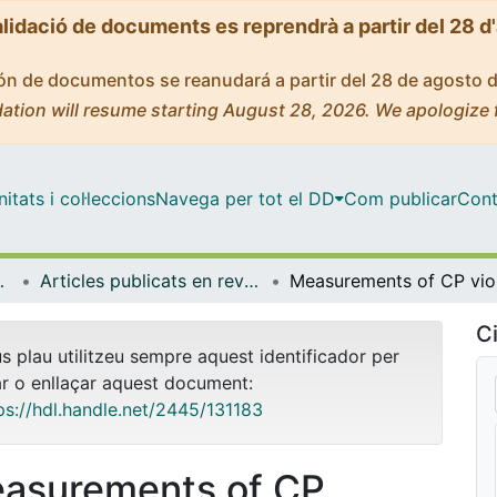
alidació de documents es reprendrà a partir del 28 d
ción de documentos se reanudará a partir del 28 de agosto 
ation will resume starting August 28, 2026. We apologize 
tats i col·leccions
Navega per tot el DD
Com publicar
Cont
trofísica
Articles publicats en revistes (Física Quàntica i Astrofísica)
Measur
Ci
us plau utilitzeu sempre aquest identificador per
ar o enllaçar aquest document:
ps://hdl.handle.net/2445/131183
asurements of CP