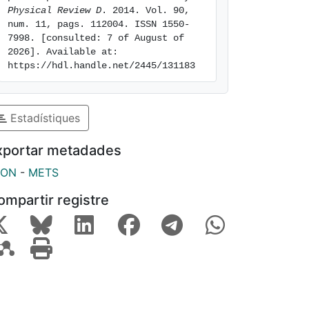
Physical Review D
. 2014. Vol. 90, 
num. 11, pags. 112004. ISSN 1550-
7998. [consulted: 7 of August of 
2026]. Available at: 
https://hdl.handle.net/2445/131183
Estadístiques
xportar metadades
SON
-
METS
ompartir registre