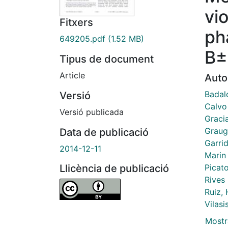
vi
Fitxers
ph
649205.pdf
(1.52 MB)
B±
Tipus de document
Article
Auto
Badal
Versió
Calvo
Versió publicada
Gracia
Graug
Data de publicació
Garrid
2014-12-11
Marin 
Picat
Llicència de publicació
Rives
Ruiz,
Vilasi
Mostr