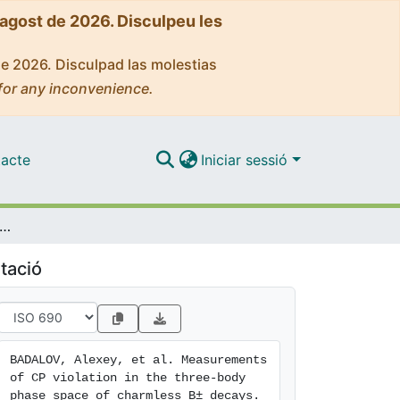
'agost de 2026. Disculpeu les
de 2026. Disculpad las molestias
for any inconvenience.
acte
Iniciar sessió
ements of CP violation in the three-body phase space of charmless B± decays
tació
BADALOV, Alexey, et al. Measurements 
of CP violation in the three-body 
phase space of charmless B± decays. 