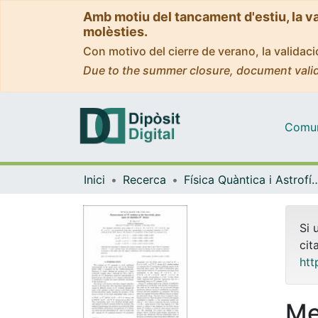
Amb motiu del tancament d'estiu, la v
molèsties.
Con motivo del cierre de verano, la valida
Due to the summer closure, document valid
Comuni
Inici
Recerca
Física Quàntica i As
Si 
cit
htt
Me