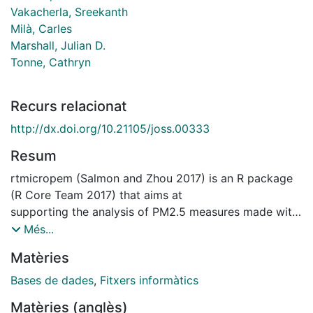
Vakacherla, Sreekanth
Milà, Carles
Marshall, Julian D.
Tonne, Cathryn
Recurs relacionat
http://dx.doi.org/10.21105/joss.00333
Resum
rtmicropem (Salmon and Zhou 2017) is an R package
(R Core Team 2017) that aims at
supporting the analysis of PM2.5 measures made with
RTI MicroPEM. RTI MicroPEM
Més...
are personal monitoring devices (PM2.5 and PM10)
Matèries
developped by RTI international.
They output csv files containing both settings and
Bases de dades
,
Fitxers informàtics
measurements corresponding to measurement
Matèries (anglès)
sessions. These files are not tabular data, that the