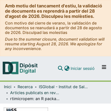
Amb motiu del tancament d'estiu, la validació
de documents es reprendrà a partir del 28
d'agost de 2026. Disculpeu les molèsties.
Con motivo del cierre de verano, la validación de
documentos se reanudará a partir del 28 de agosto
de 2026. Disculpad las molestias
Due to the summer closure, document validation will
resume starting August 28, 2026. We apologize for
any inconvenience.
(current)
Iniciar sessió
Comunitats i col·leccions
Inici
Recerca
ISGlobal - Institut de Salut Global de Barcelona
Navega per tot el DD
Articles publicats en revistes (ISGlobal)
Com publicar
rtimicropem: an R package supporting the analysis of RTI MicroPEM output files
Contacte