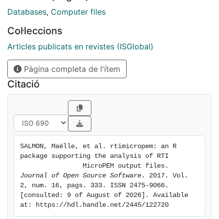
package transforms into
Databases
,
Computer files
tabular data.
Col·leccions
Articles publicats en revistes (ISGlobal)
Pàgina completa de l'ítem
Citació
SALMON, Maëlle, et al. rtimicropem: an R 
package supporting the analysis of RTI

                MicroPEM output files. 
Journal of Open Source Software
. 2017. Vol. 
2, num. 16, pags. 333. ISSN 2475-9066. 
[consulted: 9 of August of 2026]. Available 
at: https://hdl.handle.net/2445/122720