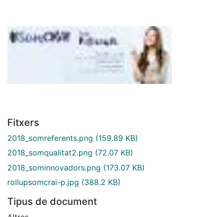
Fitxers
2018_somreferents.png
(159.89 KB)
2018_somqualitat2.png
(72.07 KB)
2018_sominnovadors.png
(173.07 KB)
rollupsomcrai-p.jpg
(388.2 KB)
Tipus de document
Altres