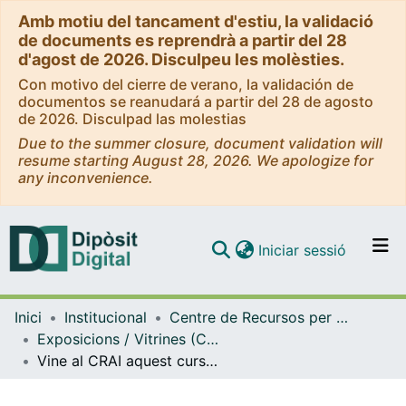
Amb motiu del tancament d'estiu, la validació
de documents es reprendrà a partir del 28
d'agost de 2026. Disculpeu les molèsties.
Con motivo del cierre de verano, la validación de
documentos se reanudará a partir del 28 de agosto
de 2026. Disculpad las molestias
Due to the summer closure, document validation will
resume starting August 28, 2026. We apologize for
any inconvenience.
(current)
Iniciar sessió
Comunitats i col·leccions
Inici
Institucional
Centre de Recursos per a l'Aprenentatge i la Investigació (CRAI-UB) - Institucional
Navega per tot el DD
Exposicions / Vitrines (CRAI-UB)
Com publicar
Vine al CRAI aquest curs! #SomCRAI. (Setembre 2018)
Contacte