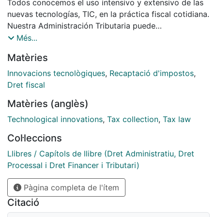
Todos conocemos el uso intensivo y extensivo de las
nuevas tecnologías, TIC, en la práctica fiscal cotidiana.
Nuestra Administración Tributaria puede
enorgullecerse de aprovechar al máximo las nuevas
Més...
capacidades que brinda el avance tecnológico y
Matèries
utilizarlas para tecnificar al máximo nivel la evolución
de la vida fiscal. Llama la atención, sin embargo, el
Innovacions tecnològiques
,
Recaptació d'impostos
,
notable retraso que se evidencia en las normas
Dret fiscal
tributarias, sobre todo aquellas revestidas de mayor
Matèries (anglès)
rango, a la hora de recoger con cierta concreción esta
situación.
Technological innovations
,
Tax collection
,
Tax law
Col·leccions
Llibres / Capítols de llibre (Dret Administratiu, Dret
Processal i Dret Financer i Tributari)
Pàgina completa de l'ítem
Citació