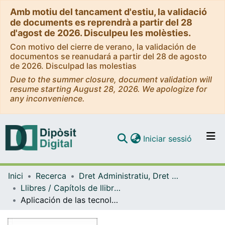
Amb motiu del tancament d'estiu, la validació
de documents es reprendrà a partir del 28
d'agost de 2026. Disculpeu les molèsties.
Con motivo del cierre de verano, la validación de
documentos se reanudará a partir del 28 de agosto
de 2026. Disculpad las molestias
Due to the summer closure, document validation will
resume starting August 28, 2026. We apologize for
any inconvenience.
(current)
Iniciar sessió
Comunitats i col·leccions
Inici
Recerca
Dret Administratiu, Dret Processal i Dret Financer i Tributari
Navega per tot el DD
Llibres / Capítols de llibre (Dret Administratiu, Dret Processal i Dret Financer i Tributari)
Com publicar
Aplicación de las tecnologías a la recaudación tributaria: el NRC
Contacte