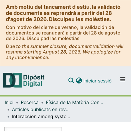
Amb motiu del tancament d'estiu, la validació
de documents es reprendrà a partir del 28
d'agost de 2026. Disculpeu les molèsties.
Con motivo del cierre de verano, la validación de
documentos se reanudará a partir del 28 de agosto
de 2026. Disculpad las molestias
Due to the summer closure, document validation will
resume starting August 28, 2026. We apologize for
any inconvenience.
(current)
Iniciar sessió
Comunitats i col·leccions
Inici
Recerca
Física de la Matèria Condensada
Navega per tot el DD
Articles publicats en revistes (Física de la Matèria Condensada)
Com publicar
Interaccion among systems of finite size in predictive relativistic mechanics -II. Electromagnetic and gravitational interactions
Contacte