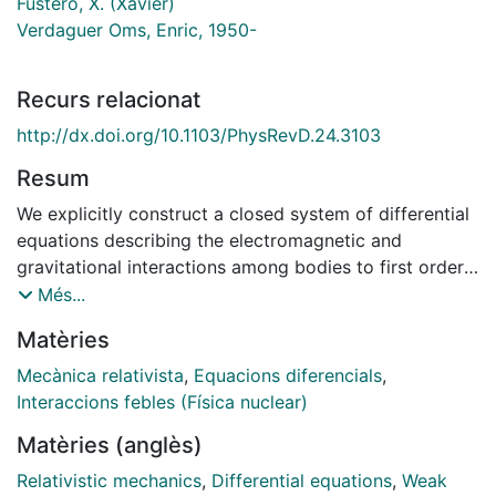
Fustero, X. (Xavier)
Verdaguer Oms, Enric, 1950-
Recurs relacionat
http://dx.doi.org/10.1103/PhysRevD.24.3103
Resum
We explicitly construct a closed system of differential
equations describing the electromagnetic and
gravitational interactions among bodies to first order
in the coupling constants, retaining terms up to order
Més...
c-2. The Breit and Barker and O'Connell Hamiltonians
Matèries
are recovered by means of a coordinate
transformation. The method used throws light on the
Mecànica relativista
,
Equacions diferencials
,
meaning of these coordinates.
Interaccions febles (Física nuclear)
Matèries (anglès)
Relativistic mechanics
,
Differential equations
,
Weak