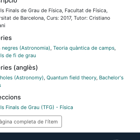
ripció
 holes on the brane in the AdSd+1 braneworld, we
ound that there exists a lower bound for the size of
ls Finals de Grau de Física, Facultat de Física,
imensional quantum black hole. At the end, we
sitat de Barcelona, Curs: 2017, Tutor: Cristiano
t that this lower bound could be an informon, i.e. a
ni
nt of the quantum black hole the existence of which
ries
en proposed in the literature as a possible solution
e black hole information paradox.
s negres (Astronomia)
,
Teoria quàntica de camps
,
ls de fi de grau
ries (anglès)
 holes (Astronomy)
,
Quantum field theory
,
Bachelor's
s
leccions
ls Finals de Grau (TFG) - Física
gina completa de l'ítem