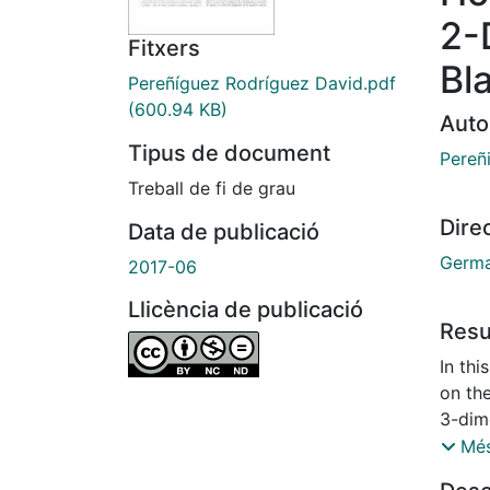
2-
Fitxers
Bl
Pereñíguez Rodríguez David.pdf
(600.94 KB)
Auto
Tipus de document
Pereñ
Treball de fi de grau
Dire
Data de publicació
Germa
2017-06
Llicència de publicació
Res
In thi
on th
3-dime
in the
Més
dimen