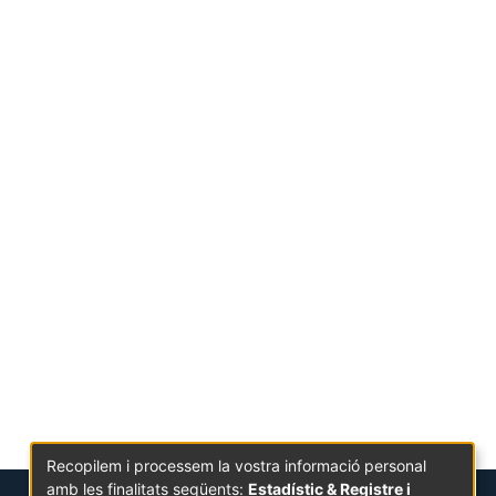
Recopilem i processem la vostra informació personal
amb les finalitats següents:
Estadístic & Registre i