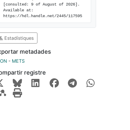
[consulted: 9 of August of 2026]. 
Available at: 
https://hdl.handle.net/2445/117595
Estadístiques
xportar metadades
SON
-
METS
ompartir registre