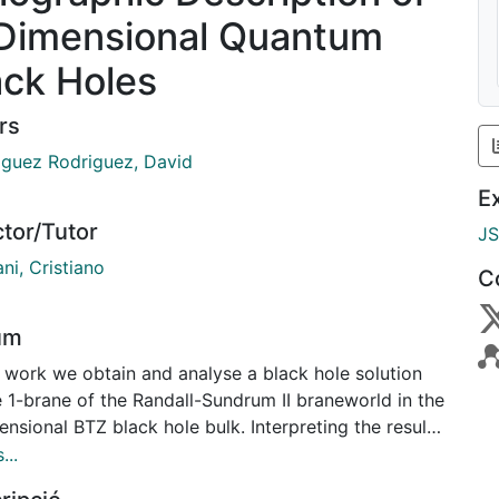
Dimensional Quantum
ack Holes
rs
iguez Rodriguez, David
E
ctor/Tutor
J
ni, Cristiano
C
um
s work we obtain and analyse a black hole solution
e 1-brane of the Randall-Sundrum II braneworld in the
nsional BTZ black hole bulk. Interpreting the results
 light of the conjectured duality between d-
...
sional quantum-corrected black hole solutions and