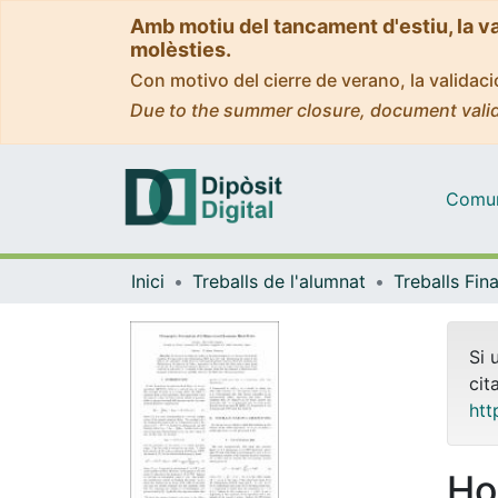
Amb motiu del tancament d'estiu, la v
molèsties.
Con motivo del cierre de verano, la valida
Due to the summer closure, document valid
Comuni
Inici
Treballs de l'alumnat
Si 
cit
htt
Ho