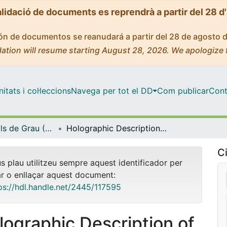
alidació de documents es reprendrà a partir del 28 d
ción de documentos se reanudará a partir del 28 de agosto 
ation will resume starting August 28, 2026. We apologize 
tats i col·leccions
Navega per tot el DD
Com publicar
Cont
Treballs Finals de Grau (TFG) - Física
Holographic Description of 2-Dimensional Quantum Black Holes
Ci
us plau utilitzeu sempre aquest identificador per
ar o enllaçar aquest document:
ps://hdl.handle.net/2445/117595
lographic Description of