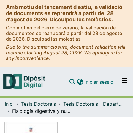
Amb motiu del tancament d'estiu, la validació
de documents es reprendrà a partir del 28
d'agost de 2026. Disculpeu les molèsties.
Con motivo del cierre de verano, la validación de
documentos se reanudará a partir del 28 de agosto
de 2026. Disculpad las molestias
Due to the summer closure, document validation will
resume starting August 28, 2026. We apologize for
any inconvenience.
(current)
Iniciar sessió
Comunitats i col·leccions
Inici
Tesis Doctorals
Tesis Doctorals - Departament - Biologia Cel·lular, Fisiologia i Immunologia
Navega per tot el DD
Fisiología digestiva y nutrición durante las primeras etapas de vida del pez gato amazónico Pseudoplaystoma punctifer (Castelnau, 1899) en cultivo
Com publicar
Contacte