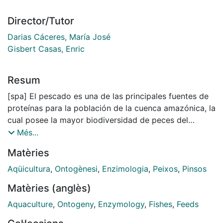
Director/Tutor
Darias Cáceres, María José
Gisbert Casas, Enric
Resum
[spa] El pescado es una de las principales fuentes de
proteínas para la población de la cuenca amazónica, la
cual posee la mayor biodiversidad de peces del
mundo. La acuicultura se ha desarrollado de manera
Més...
constante en la región durante las últimas décadas
Matèries
para contribuir a las necesidades alimentarias de una
población en rápido crecimiento, y varias especies de
Aqüicultura
,
Ontogènesi
,
Enzimologia
,
Peixos
,
Pinsos
peces nativos han sido identificadas como de interés
Matèries (anglès)
desde hace tiempo. Entre ellas, el pez gato
Pseudoplatystoma punctifer (Castelnau, 1855) es muy
Aquaculture
,
Ontogeny
,
Enzymology
,
Fishes
,
Feeds
apreciado por la calidad de su carne y la ausencia de