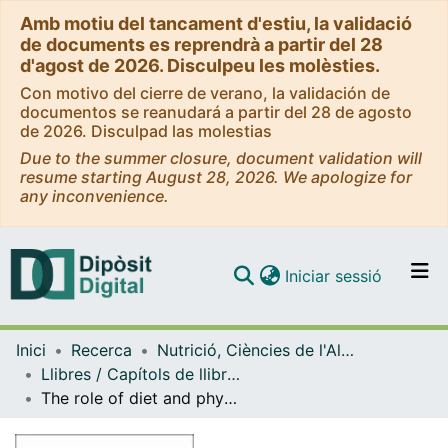
Amb motiu del tancament d'estiu, la validació
de documents es reprendrà a partir del 28
d'agost de 2026. Disculpeu les molèsties.
Con motivo del cierre de verano, la validación de
documentos se reanudará a partir del 28 de agosto
de 2026. Disculpad las molestias
Due to the summer closure, document validation will
resume starting August 28, 2026. We apologize for
any inconvenience.
(current)
Iniciar sessió
Comunitats i col·leccions
Inici
Recerca
Nutrició, Ciències de l'Alimentació i Gastronomia
Navega per tot el DD
Llibres / Capítols de llibre (Nutrició, Ciències de l'Alimentació i Gastronomia)
Com publicar
The role of diet and physical activity in children and adolescents with ADHD
Contacte