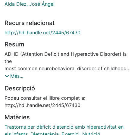
Alda Díez, José Ángel
Recurs relacionat
http://hdl.handle.net/2445/67430
Resum
ADHD (Attention Deficit and Hyperactive Disorder) is
the
most common neurobehavioral disorder of childhood,
presenting with
Més...
pervasive and impairing symptoms of inattention,
Descripció
hyperact
ivity,
Podeu consultar el llibre complet a:
impulsivity, or a combination. There is scientific
http://hdl.handle.net/2445/67430
evidence that some
Matèries
dietary and physical activity strategies may be useful
to improve the
Trastorns per dèficit d'atenció amb hiperactivitat en
symptoms of ADHD and benefit the social, cognitive
els infants
,
Dietoteràpia
,
Exercici
,
Nutrició