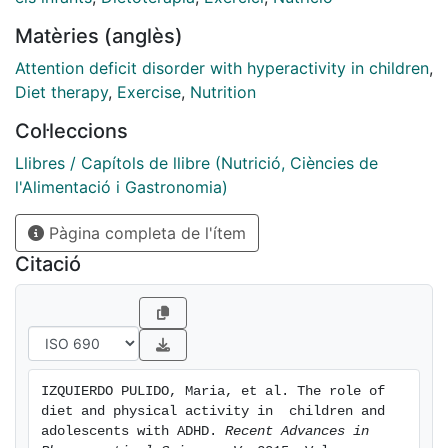
and academic
Matèries (anglès)
performance of children and adolescents with
ADHD. The purpose of
Attention deficit disorder with hyperactivity in children
,
our study was to review the scientific literature on the
Diet therapy
,
Exercise
,
Nutrition
role of diet and
Col·leccions
physical activity in ADHD symptomatology up to date.
Llibres / Capítols de llibre (Nutrició, Ciències de
l'Alimentació i Gastronomia)
Pàgina completa de l'ítem
Citació
IZQUIERDO PULIDO, Maria, et al. The role of 
diet and physical activity in  children and 
adolescents with ADHD. 
Recent Advances in 