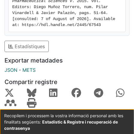
Pharmaceutical Sciences V
. 2015. Vol. 
Editors: Diego Muñoz Torrero, num. Pilar 
Vinardell & Javier Palazón, pags. 51-64. 
[consulted: 7 of August of 2026]. Available 
at: https://hdl.handle.net/2445/67543
Estadístiques
Exportar metadades
JSON
-
METS
Compartir registre
Recopilem i processem la vostra informació personal amb les
finalitats següents:
Estadístic & Registre i recuperació de
Coordinació:
CRAI UB
Avís legal
Metadades
subjectes a:
contrasenya