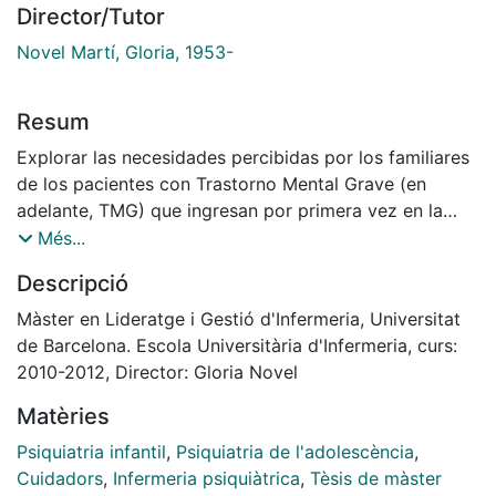
Director/Tutor
Novel Martí, Gloria, 1953-
Resum
Explorar las necesidades percibidas por los familiares
de los pacientes con Trastorno Mental Grave (en
adelante, TMG) que ingresan por primera vez en la
unidad de psiquiatría infanto-juvenil. Ámbito de
Més...
estudio: Unidad de hospitalización de psiquiatría
Descripció
infanto-juvenil del Hospital Clínic de Barcelona
Màster en Lideratge i Gestió d'Infermeria, Universitat
de Barcelona. Escola Universitària d'Infermeria, curs:
2010-2012, Director: Gloria Novel
Matèries
Psiquiatria infantil
,
Psiquiatria de l'adolescència
,
Cuidadors
,
Infermeria psiquiàtrica
,
Tèsis de màster