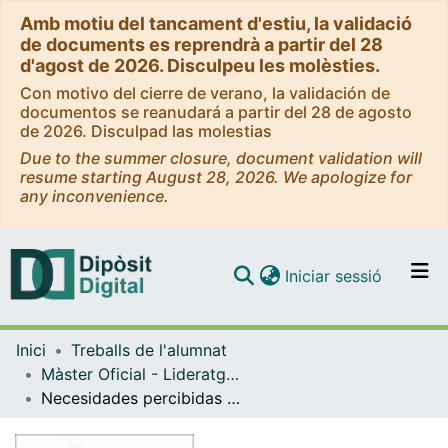
Amb motiu del tancament d'estiu, la validació
de documents es reprendrà a partir del 28
d'agost de 2026. Disculpeu les molèsties.
Con motivo del cierre de verano, la validación de
documentos se reanudará a partir del 28 de agosto
de 2026. Disculpad las molestias
Due to the summer closure, document validation will
resume starting August 28, 2026. We apologize for
any inconvenience.
(current)
Iniciar sessió
Comunitats i col·leccions
Inici
Treballs de l'alumnat
Navega per tot el DD
Màster Oficial - Lideratge i Gestió dels Serveis d'Infermeria
Com publicar
Necesidades percibidas por las famílias de los pacientes hospitalizados en Psiquiatría Infanto-Juvenil
Contacte