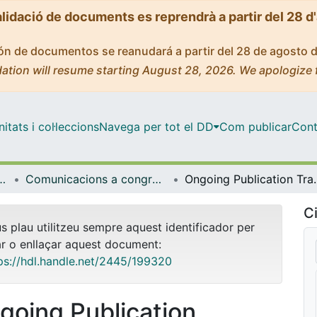
alidació de documents es reprendrà a partir del 28 d
ción de documentos se reanudará a partir del 28 de agosto 
ation will resume starting August 28, 2026. We apologize 
tats i col·leccions
Navega per tot el DD
Com publicar
Cont
l'Aprenentatge i la Investigació (CRAI-UB)
Comunicacions a congressos / Jornades / Presentacions (CRAI-UB)
Ongoing Publication Transformati
Ci
us plau utilitzeu sempre aquest identificador per
ar o enllaçar aquest document:
ps://hdl.handle.net/2445/199320
going Publication