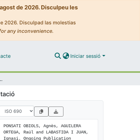
'agost de 2026. Disculpeu les
de 2026. Disculpad las molestias
for any inconvenience.
acte
Iniciar sessió
on under Crue-CSIC Transformative Agreements in Spain
tació
PONSATI OBIOLS, Agnès, AGUILERA 
ORTEGA, Raúl and LABASTIDA I JUAN, 
Ignasi. Ongoing Publication 