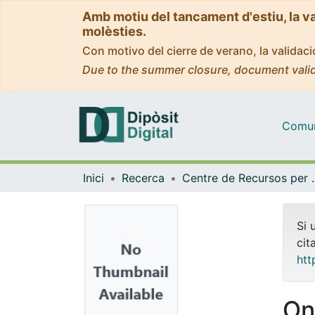
Amb motiu del tancament d'estiu, la v
molèsties.
Con motivo del cierre de verano, la valida
Due to the summer closure, document valid
Comuni
Inici
Recerca
Centre de Recursos per a 
Si 
cit
htt
On