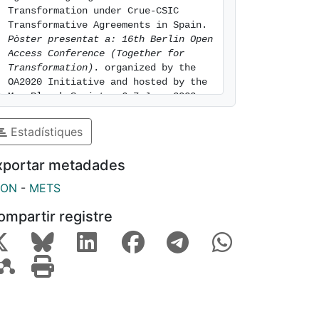
Transformation under Crue-CSIC 
Transformative Agreements in Spain. 
Pòster presentat a: 16th Berlin Open 
Access Conference (Together for 
Transformation)
. organized by the 
OA2020 Initiative and hosted by the 
Max Planck Society. 6-7 June 2023. 
Vol.  Harnack Haus (Berlin. 
[consulted: 7 of August of 2026]. 
Estadístiques
Available at: 
https://hdl.handle.net/2445/199320
xportar metadades
SON
-
METS
ompartir registre