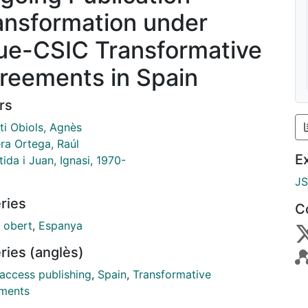
ansformation under
ue-CSIC Transformative
reements in Spain
rs
ti Obiols, Agnès
ra Ortega, Raúl
E
ida i Juan, Ignasi, 1970-
J
ries
C
 obert
,
Espanya
ries (anglès)
access publishing
,
Spain
,
Transformative
ments