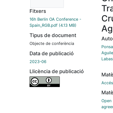
Tr
Fitxers
Cr
16h Berlin OA Conference -
Spain_RGB.pdf
(4.13 MB)
Ag
Tipus de document
Auto
Objecte de conferència
Ponsa
Aguile
Data de publicació
Labast
2023-06
Llicència de publicació
Matè
Accés
Matè
Open 
agree