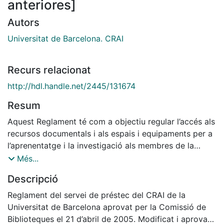
anteriores]
Autors
Universitat de Barcelona. CRAI
Recurs relacionat
http://hdl.handle.net/2445/131674
Resum
Aquest Reglament té com a objectiu regular l’accés als
recursos documentals i als espais i equipaments per a
l’aprenentatge i la investigació als membres de la
Universitat de Barcelona. Aquest objectiu es concreta
Més...
en el préstec de documents, espais i materials del
Descripció
CRAI de la Universitat; de documents d’altres
universitats membres del Consorci de Serveis
Reglament del servei de préstec del CRAI de la
Universitaris de Catalunya (CSUC) mitjançant el Servei
Universitat de Barcelona aprovat per la Comissió de
de Préstec Consorciat (PUC), i de documents d’altres
Biblioteques el 21 d’abril de 2005. Modificat i aprovat