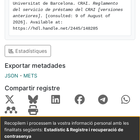
Universitat de Barcelona. CRAI. 
Reglamento 
CRAI biblioteques de la Universitat de Barcelona.
del servicio de préstamo del CRAI [versiones 
- ANNEX 4: Normativa del servei de préstec de
anteriores].
 [consulted: 9 of August of 
càmeres i altres materials del CRAI Biblioteca
2026]. Available at: 
d'Informació i Mitjans Audiovisuals.
https://hdl.handle.net/2445/148285
- ANNEX 5: Normativa de préstec d'obres del CRAI de
la Universitat de Barcelona per a exposicions.
Estadístiques
- ANNEX 6: Normativa del servei de préstec
interbibliotecari del CRAI de la Universitat de
Exportar metadades
Barcelona.
JSON
-
METS
Compartir registre
Recopilem i processem la vostra informació personal amb les
finalitats següents:
Estadístic & Registre i recuperació de
Coordinació:
CRAI UB
Avís legal
Metadades
subjectes a:
contrasenya