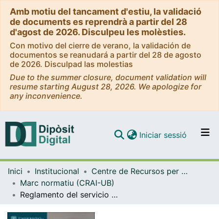
Amb motiu del tancament d'estiu, la validació
de documents es reprendrà a partir del 28
d'agost de 2026. Disculpeu les molèsties.
Con motivo del cierre de verano, la validación de
documentos se reanudará a partir del 28 de agosto
de 2026. Disculpad las molestias
Due to the summer closure, document validation will
resume starting August 28, 2026. We apologize for
any inconvenience.
(current)
Iniciar sessió
Comunitats i col·leccions
Inici
Institucional
Centre de Recursos per a l'Aprenentatge i la Investigació (CRAI-UB) - Institucional
Navega per tot el DD
Marc normatiu (CRAI-UB)
Com publicar
Reglamento del servicio de préstamo del CRAI [versiones anteriores]
Contacte