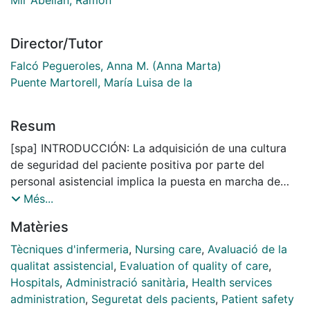
Director/Tutor
Falcó Pegueroles, Anna M. (Anna Marta)
Puente Martorell, María Luisa de la
Resum
[spa] INTRODUCCIÓN: La adquisición de una cultura
de seguridad del paciente positiva por parte del
personal asistencial implica la puesta en marcha de
diferentes estrategias, conectadas entre sí y que
Més...
actúen en diferentes frentes con un objetivo común:
Matèries
situar al paciente en el centro de los cuidados con una
atención sanitaria segura y de calidad. Este es un
Tècniques d'infermeria
,
Nursing care
,
Avaluació de la
desafío que interpela a todo el personal asistencial y,
qualitat assistencial
,
Evaluation of quality of care
,
por supuesto, a los profesionales de enfermería. En la
Hospitals
,
Administració sanitària
,
Health services
actualidad, existen evidencias que reflejan que la
administration
,
Seguretat dels pacients
,
Patient safety