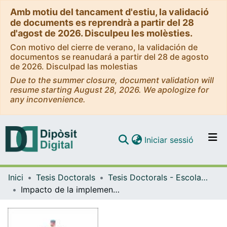
Amb motiu del tancament d'estiu, la validació
de documents es reprendrà a partir del 28
d'agost de 2026. Disculpeu les molèsties.
Con motivo del cierre de verano, la validación de
documentos se reanudará a partir del 28 de agosto
de 2026. Disculpad las molestias
Due to the summer closure, document validation will
resume starting August 28, 2026. We apologize for
any inconvenience.
(current)
Iniciar sessió
Comunitats i col·leccions
Inici
Tesis Doctorals
Tesis Doctorals - Escola Universitària d'Infermeria
Navega per tot el DD
Impacto de la implementación de una estrategia de calidad sobre la cultura de seguridad del paciente
Com publicar
Contacte