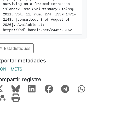
surviving on a few mediterranean 
islands?. 
Bmc Evolutionary Biology
. 
2011. Vol. 11, num. 274. ISSN 1471-
2148. [consulted: 8 of August of 
2026]. Available at: 
https://hdl.handle.net/2445/28162
Estadístiques
xportar metadades
SON
-
METS
ompartir registre