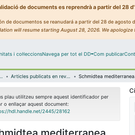
alidació de documents es reprendrà a partir del 28 d
ción de documentos se reanudará a partir del 28 de agosto 
ation will resume starting August 28, 2026. We apologize 
tats i col·leccions
Navega per tot el DD
Com publicar
Cont
icrobiologia i Estadística
Articles publicats en revistes (Genètica, Microbiologia i Estadística)
Schmidtea medi
Ci
us plau utilitzeu sempre aquest identificador per
ar o enllaçar aquest document:
ps://hdl.handle.net/2445/28162
hmidtea mediterranea