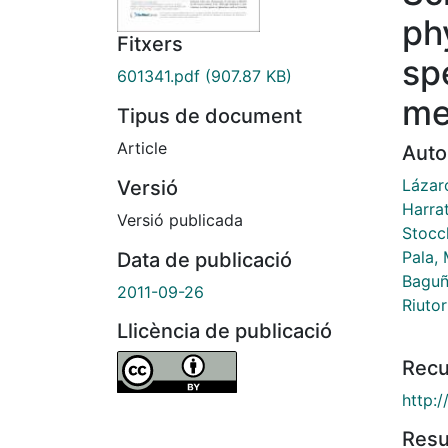
ph
Fitxers
sp
601341.pdf
(907.87 KB)
me
Tipus de document
Article
Auto
Lázaro
Versió
Harra
Versió publicada
Stocc
Pala, 
Data de publicació
Baguñ
2011-09-26
Riuto
Llicència de publicació
Recu
http:/
Res