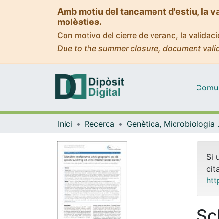
Amb motiu del tancament d'estiu, la v
molèsties.
Con motivo del cierre de verano, la valida
Due to the summer closure, document valid
Comuni
Inici
Recerca
Genètica, M
Si 
cit
htt
Sc