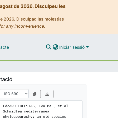
'agost de 2026. Disculpeu les
de 2026. Disculpad las molestias
for any inconvenience.
acte
Iniciar sessió
terranea phylogeography: an old species surviving on a few mediterranean islands?
tació
LÁZARO IGLESIAS, Eva Ma., et al. 
Schmidtea mediterranea 
phylogeography: an old species 