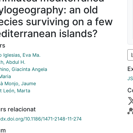
ylogeography: an old
ecies surviving on a few
diterranean islands?
rs
 Iglesias, Eva Ma.
th, Abdul H.
E
hino, Giacinta Angela
Maria
J
à Monjo, Jaume
C
rt León, Marta
rs relacionat
/dx.doi.org/10.1186/1471-2148-11-274
um