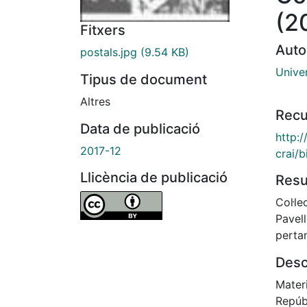
(2
Fitxers
Auto
postals.jpg
(9.54 KB)
Unive
Tipus de document
Altres
Recu
Data de publicació
http:/
2017-12
crai/b
Llicència de publicació
Res
Col·le
Pavell
pertan
Desc
Materi
Repúb