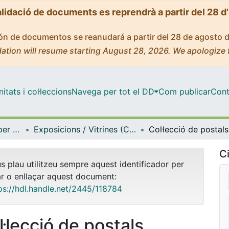
alidació de documents es reprendrà a partir del 28 d
ción de documentos se reanudará a partir del 28 de agosto 
ation will resume starting August 28, 2026. We apologize 
tats i col·leccions
Navega per tot el DD
Com publicar
Cont
Centre de Recursos per a l'Aprenentatge i la Investigació (CRAI-UB) - Institucional
Exposicions / Vitrines (CRAI-UB)
Ci
us plau utilitzeu sempre aquest identificador per
ar o enllaçar aquest document:
ps://hdl.handle.net/2445/118784
·lecció de postals.