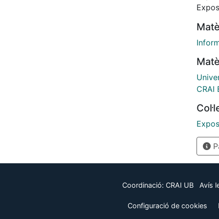
Expos
Matè
Infor
Matè
Unive
CRAI B
Col·
Expos
Pà
Coordinació:
CRAI UB
Avís l
Configuració de cookies