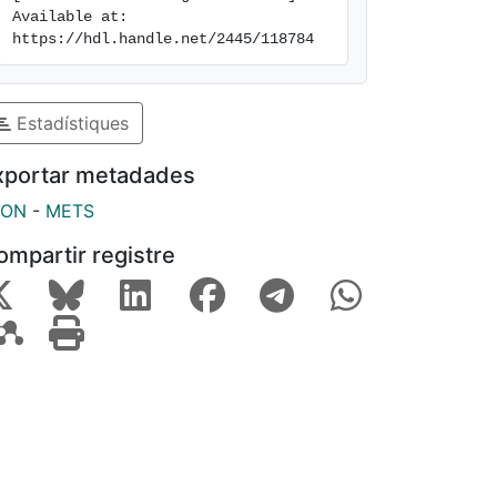
Available at: 
https://hdl.handle.net/2445/118784
Estadístiques
xportar metadades
SON
-
METS
ompartir registre