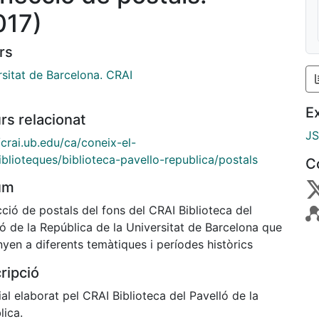
017)
rs
rsitat de Barcelona. CRAI
E
rs relacionat
J
/crai.ub.edu/ca/coneix-el-
iblioteques/biblioteca-pavello-republica/postals
C
um
cció de postals del fons del CRAI Biblioteca del
ó de la República de la Universitat de Barcelona que
yen a diferents temàtiques i períodes històrics
ripció
al elaborat pel CRAI Biblioteca del Pavelló de la
lica.