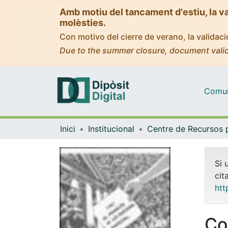
Amb motiu del tancament d'estiu, la v
molèsties.
Con motivo del cierre de verano, la valida
Due to the summer closure, document valid
Comuni
Inici
Institucional
Si 
cit
htt
Col