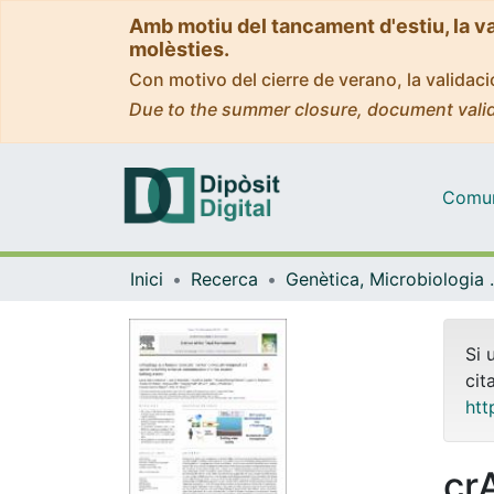
Amb motiu del tancament d'estiu, la v
molèsties.
Con motivo del cierre de verano, la valida
Due to the summer closure, document valid
Comuni
Inici
Recerca
Genètica, M
Si 
cit
htt
cr