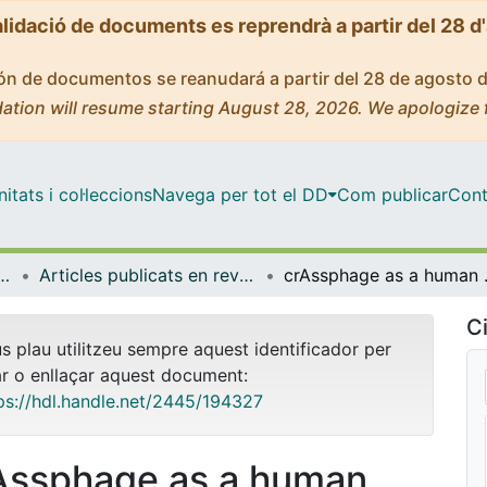
alidació de documents es reprendrà a partir del 28 d
ción de documentos se reanudará a partir del 28 de agosto 
ation will resume starting August 28, 2026. We apologize 
tats i col·leccions
Navega per tot el DD
Com publicar
Cont
icrobiologia i Estadística
Articles publicats en revistes (Genètica, Microbiologia i Estadística)
crAssphage as a human molecular
Ci
us plau utilitzeu sempre aquest identificador per
ar o enllaçar aquest document:
ps://hdl.handle.net/2445/194327
Assphage as a human