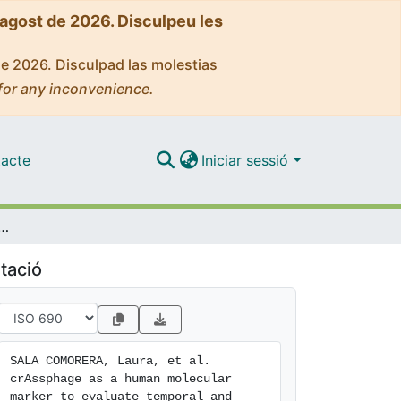
'agost de 2026. Disculpeu les
de 2026. Disculpad las molestias
for any inconvenience.
acte
Iniciar sessió
 marker to evaluate temporal and spatial variability in faecal contamination of urban marine bathing waters
tació
SALA COMORERA, Laura, et al. 
crAssphage as a human molecular 
marker to evaluate temporal and 