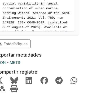
spatial variability in faecal 
contamination of urban marine 
bathing waters. 
Science of the Total 
Environment
. 2021. Vol. 789, num. 
147828. ISSN 0048-9697. [consulted: 
8 of August of 2026]. Available at: 
https://hdl.handle.net/2445/194327
Estadístiques
xportar metadades
SON
-
METS
ompartir registre