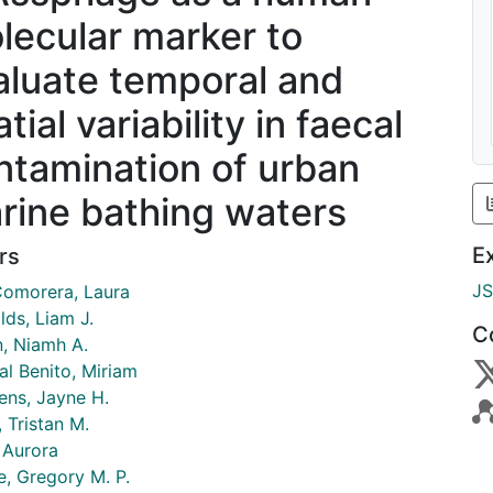
lecular marker to
aluate temporal and
tial variability in faecal
ntamination of urban
rine bathing waters
E
rs
J
Comorera, Laura
lds, Liam J.
C
n, Niamh A.
al Benito, Miriam
ens, Jayne H.
 Tristan M.
 Aurora
e, Gregory M. P.