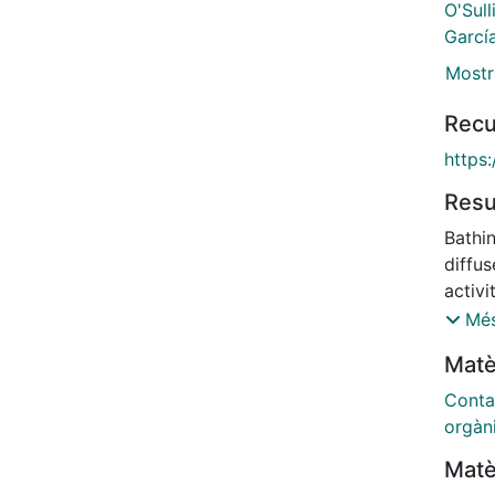
O'Sull
García
Mostr
Recu
https:
Res
Bathi
diffus
activi
to di
Més
sourc
Matè
descr
track
Conta
perfo
orgàn
bathin
Matè
crAss