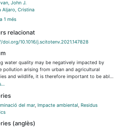
ivan, John J.
 Aljaro, Cristina
a 1 més
rs relacionat
//doi.org/10.1016/j.scitotenv.2021.147828
um
ng water quality may be negatively impacted by
e pollution arising from urban and agricultural
ties and wildlife, it is therefore important to be able
fferentiate between biological and geographical
...
es of faecal pollution. crAssphage was recently
ries
ibed as a novel human-associated microbial source
ing marker. This study aimed to evaluate the
minació del mar
,
Impacte ambiental
,
Residus
rmance of the crAssphage marker in designated
ics
g waters. The sensitivity and specificity of the
ries (anglès)
_2 marker was evaluated using faecal samples from