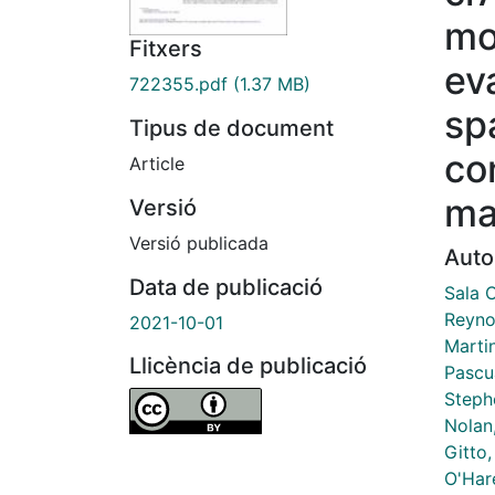
mo
Fitxers
ev
722355.pdf
(1.37 MB)
spa
Tipus de document
co
Article
ma
Versió
Versió publicada
Auto
Data de publicació
Sala 
Reyno
2021-10-01
Marti
Llicència de publicació
Pascu
Steph
Nolan,
Gitto,
O'Har