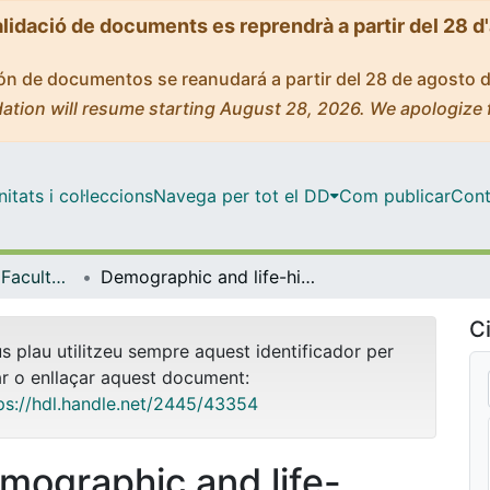
alidació de documents es reprendrà a partir del 28 d
ción de documentos se reanudará a partir del 28 de agosto 
ation will resume starting August 28, 2026. We apologize 
tats i col·leccions
Navega per tot el DD
Com publicar
Cont
Tesis Doctorals - Facultat - Biologia
Demographic and life-history variability across the range of a widespread herb: the role of environmental, geographical and genetic factors / Variabilidad demográfica y de historia vital en una planta de amplia distribución: el papel de los factores medioambientales, geográficos y genéticos
Ci
us plau utilitzeu sempre aquest identificador per
ar o enllaçar aquest document:
ps://hdl.handle.net/2445/43354
mographic and life-