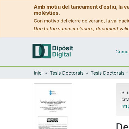
Amb motiu del tancament d'estiu, la v
molèsties.
Con motivo del cierre de verano, la valida
Due to the summer closure, document valid
Comuni
Inici
Tesis Doctorals
Si 
cit
htt
De