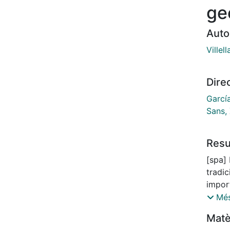
ge
Auto
Villel
Dire
Garcí
Sans, 
Res
[spa] 
tradi
import
ecosis
Més
demogr
Matè
amplia