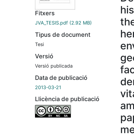
his
Fitxers
th
JVA_TESIS.pdf
(2.92 MB)
her
Tipus de document
en
Tesi
ge
Versió
Versió publicada
fac
Data de publicació
de
2013-03-21
vi
Llicència de publicació
amp
pa
me