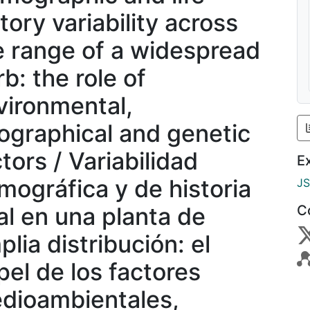
tory variability across
e range of a widespread
b: the role of
vironmental,
ographical and genetic
tors / Variabilidad
E
mográfica y de historia
J
tal en una planta de
C
lia distribución: el
pel de los factores
dioambientales,