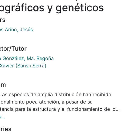
ográficos y genéticos
rs
las Ariño, Jesús
ctor/Tutor
a González, Ma. Begoña
Xavier (Sans i Serra)
um
Las especies de amplia distribución han recibido
cionalmente poca atención, a pesar de su
ancia para la estructura y el funcionamiento de los
temas. En esta tesis, se analiza la variabilidad
...
áfica, de historia vital y genética en una planta de
ries
 distribución en Europa y el norte de África