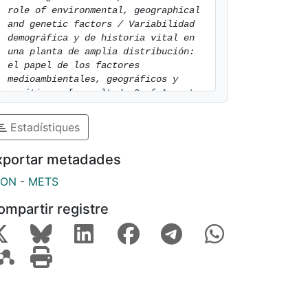
role of environmental, geographical 
and genetic factors / Variabilidad 
demográfica y de historia vital en 
una planta de amplia distribución: 
el papel de los factores 
medioambientales, geográficos y 
genéticos.
 [consulted: 6 of August 
of 2026]. Available at: 
https://hdl.handle.net/2445/43354
Estadístiques
xportar metadades
SON
-
METS
ompartir registre