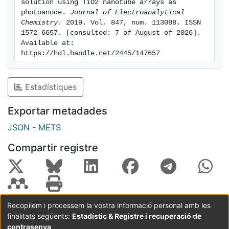
surface had higher oxidation ability than OH formed at
solution using TiO2 nanotube arrays as 
photoanode. 
Journal of Electroanalytical 
the Pt surface from water discharge. In PEC/PEF, a
Chemistry
. 2019. Vol. 847, num. 113088. ISSN 
slower mineralization was found at 2 mA cm−2,
1572-6657. [consulted: 7 of August of 2026]. 
although the final mineralization percentage was
Available at: 
similar to that attained at 3 mA cm−2. Both, SO42−
https://hdl.handle.net/2445/147657
and NH4+ ions were released during the treatments,
along with isatin-5-sulfonic and formic acids as main
Estadístiques
products.
Exportar metadades
JSON
-
METS
Compartir registre
Recopilem i processem la vostra informació personal amb les
finalitats següents:
Estadístic & Registre i recuperació de
Coordinació:
CRAI UB
Avís legal
Metadades
subjectes a:
contrasenya