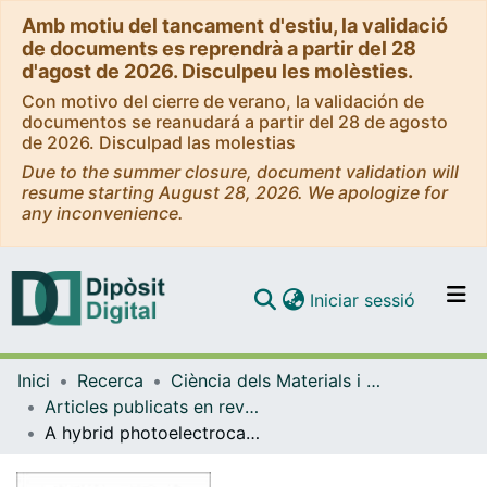
Amb motiu del tancament d'estiu, la validació
de documents es reprendrà a partir del 28
d'agost de 2026. Disculpeu les molèsties.
Con motivo del cierre de verano, la validación de
documentos se reanudará a partir del 28 de agosto
de 2026. Disculpad las molestias
Due to the summer closure, document validation will
resume starting August 28, 2026. We apologize for
any inconvenience.
(current)
Iniciar sessió
Comunitats i col·leccions
Inici
Recerca
Ciència dels Materials i Química Física
Navega per tot el DD
Articles publicats en revistes (Ciència dels Materials i Química Física)
Com publicar
A hybrid photoelectrocatalytic/photoelectro-Fenton treatment of Indigo Carmine in acidic aqueous solution using TiO2 nanotube arrays as photoanode
Contacte