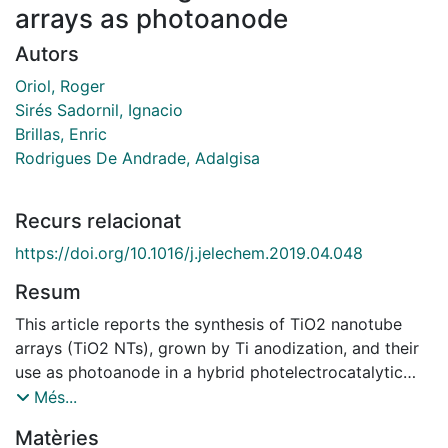
arrays as photoanode
Autors
Oriol, Roger
Sirés Sadornil, Ignacio
Brillas, Enric
Rodrigues De Andrade, Adalgisa
Recurs relacionat
https://doi.org/10.1016/j.jelechem.2019.04.048
Resum
This article reports the synthesis of TiO2 nanotube
arrays (TiO2 NTs), grown by Ti anodization, and their
use as photoanode in a hybrid photelectrocatalytic
(PEC)/photoelectro-Fenton (PEF) treatment of Indigo
Més...
Carmine solutions in sulfate medium at pH 3.0. The
Matèries
anode was combined with an air-diffusion cathode