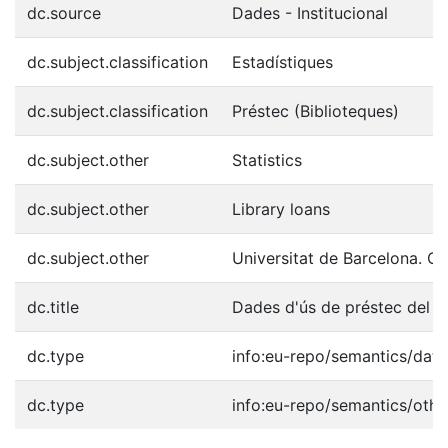
dc.source
Dades - Institucional
dc.subject.classification
Estadístiques
dc.subject.classification
Préstec (Biblioteques)
dc.subject.other
Statistics
dc.subject.other
Library loans
dc.subject.other
Universitat de Barcelona. C
dc.title
Dades d'ús de préstec del C
dc.type
info:eu-repo/semantics/data
dc.type
info:eu-repo/semantics/othe