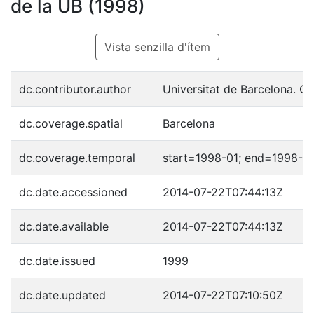
de la UB (1998)
Vista senzilla d'ítem
dc.contributor.author
Universitat de Barcelona. C
dc.coverage.spatial
Barcelona
dc.coverage.temporal
start=1998-01; end=1998-1
dc.date.accessioned
2014-07-22T07:44:13Z
dc.date.available
2014-07-22T07:44:13Z
dc.date.issued
1999
dc.date.updated
2014-07-22T07:10:50Z