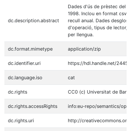
Dades d'ús de prèstec del C
1998. Inclou en format csv l
dc.description.abstract
recull anual. Dades desgloss
d'operació, tipus de lector, p
per llengua.
dc.format.mimetype
application/zip
dc.identifier.uri
https://hdl.handle.net/2445
dc.language.iso
cat
dc.rights
CC0 (c) Universitat de Barc
dc.rights.accessRights
info:eu-repo/semantics/ope
dc.rights.uri
http://creativecommons.org