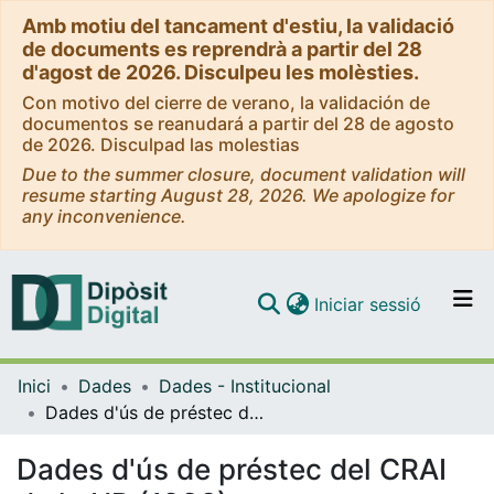
Amb motiu del tancament d'estiu, la validació
de documents es reprendrà a partir del 28
d'agost de 2026. Disculpeu les molèsties.
Con motivo del cierre de verano, la validación de
documentos se reanudará a partir del 28 de agosto
de 2026. Disculpad las molestias
Due to the summer closure, document validation will
resume starting August 28, 2026. We apologize for
any inconvenience.
(current)
Iniciar sessió
Comunitats i col·leccions
Inici
Dades
Dades - Institucional
Navega per tot el DD
Dades d'ús de préstec del CRAI de la UB (1998)
Com publicar
Dades d'ús de préstec del CRAI
Contacte