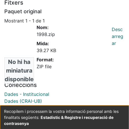
Fitxers
Paquet original
Mostrant
1 - 1 de 1
Nom:
Desc
1998.zip
arreg
ar
Mida:
39.27 KB
Format:
No hi ha
ZIP file
miniatura
disponible
Col·leccions
Dades - Institucional
Dades (CRAI-UB)
Recopilem i processem la vostra informació personal amb les
finalitats següents:
Estadístic & Registre i recuperació de
Coordinació:
CRAI UB
Avís legal
Metadades
subjectes a:
contrasenya