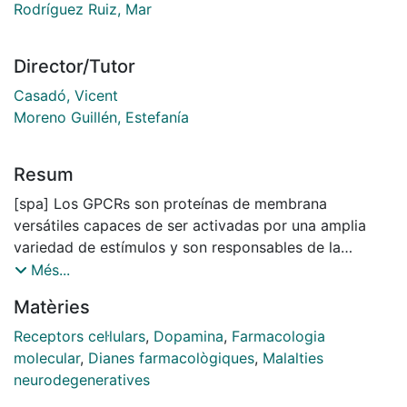
Rodríguez Ruiz, Mar
Director/Tutor
Casadó, Vicent
Moreno Guillén, Estefanía
Resum
[spa] Los GPCRs son proteínas de membrana
versátiles capaces de ser activadas por una amplia
variedad de estímulos y son responsables de la
transducción de señales extracelulares de manera
Més...
específica. Regulan múltiples procesos fisiológicos,
Matèries
por lo que constituyen el 34% de las dianas de los
fármacos comercializados en la actualidad. Aun así,
Receptors cel·lulars
,
Dopamina
,
Farmacologia
existe el problema de la falta de selectividad de los
molecular
,
Dianes farmacològiques
,
Malalties
ligandos ortostéricos y de la gran variedad de
neurodegeneratives
procesos que se ven modulados por la estimulación