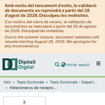
Amb motiu del tancament d'estiu, la validació
de documents es reprendrà a partir del 28
d'agost de 2026. Disculpeu les molèsties.
Con motivo del cierre de verano, la validación de
documentos se reanudará a partir del 28 de agosto
de 2026. Disculpad las molestias
Due to the summer closure, document validation will
resume starting August 28, 2026. We apologize for
any inconvenience.
(current)
Iniciar sessió
Comunitats i col·leccions
Inici
Tesis Doctorals
Tesis Doctorals - Departament - Bioquímica i Biomedicina Molecular
Navega per tot el DD
Heterómeros de receptores de dopamina D1 y de histamina H3 como potenciales dianas terapéuticas en trastornos adictivos y enfermedades neurodegenerativas
Com publicar
Contacte